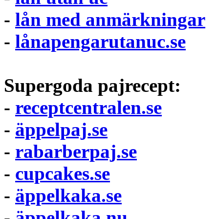
-
lån med anmärkningar
-
lånapengarutanuc.se
Supergoda pajrecept:
-
receptcentralen.se
-
äppelpaj.se
-
rabarberpaj.se
-
cupcakes.se
-
äppelkaka.se
-
äppelkaka.nu