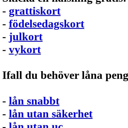
-
grattiskort
-
födelsedagskort
-
julkort
-
vykort
Ifall du behöver låna pen
-
lån snabbt
-
lån utan säkerhet
-
lån utan uc