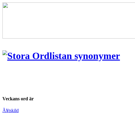
Veckans ord är
Ã¥tskild