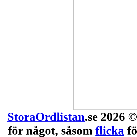
StoraOrdlistan
.se 2026 ©
för något, såsom
flicka
f