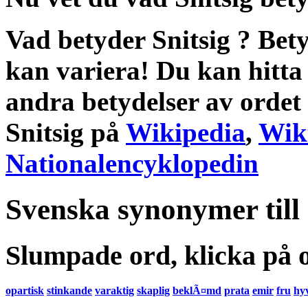
Vad betyder Snitsig
?
Bety
kan variera! Du kan hitta
andra
betydelser
av ordet
Snitsig
på
Wikipedia
,
Wik
Nationalencyklopedin
Svenska synonymer till
Slumpade ord, klicka på o
opartisk
stinkande
varaktig
skaplig
beklÃ¤md
prata
emir
fru
hy