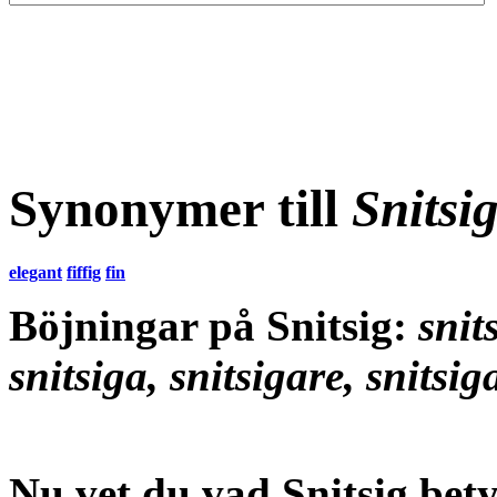
Synonymer till
Snitsi
elegant
fiffig
fin
Böjningar på Snitsig:
snits
snitsiga, snitsigare, snitsiga
Nu vet du vad
Snitsig bet