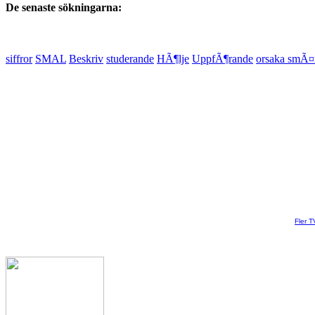
De senaste sökningarna:
siffror
SMAL
Beskriv
studerande
HÃ¶lje
UppfÃ¶rande
orsaka smÃ¤
Fler T