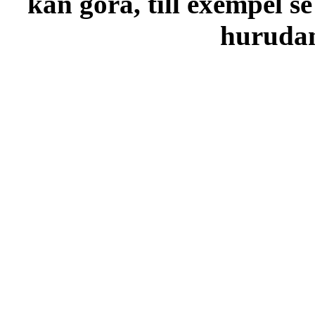
kan göra, till exempel se
hurudana