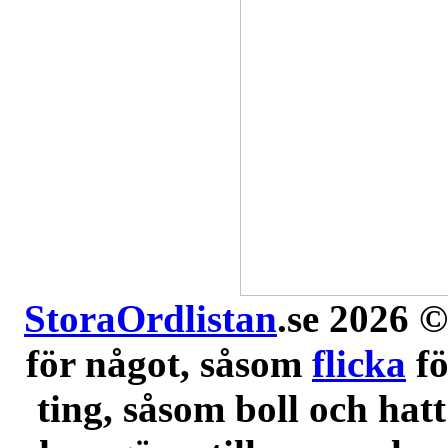
StoraOrdlistan
.se 2026 ©
för något, såsom
flicka
f
ting, såsom boll och hatt