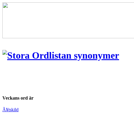
Veckans ord är
Ã¥tskild