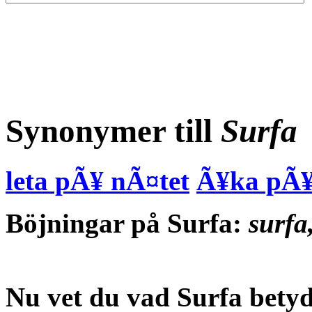
Synonymer till
Surfa
leta pÃ¥ nÃ¤tet
Ã¥ka pÃ¥
Böjningar på Surfa:
surfa
Nu vet du vad
Surfa bety