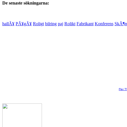
De senaste sökningarna:
hallÃ¥
PÃ¥gÃ¥
Roligt
bilring
paj
Rolikt
Fabrikant
Konferens
SkÃ¶r
Fler T