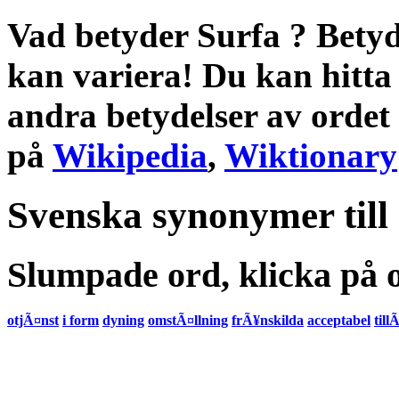
Vad betyder Surfa
?
Betyd
kan variera! Du kan hitta
andra
betydelser
av ordet
på
Wikipedia
,
Wiktionary
Svenska synonymer till
Slumpade ord, klicka på o
otjÃ¤nst
i form
dyning
omstÃ¤llning
frÃ¥nskilda
acceptabel
till