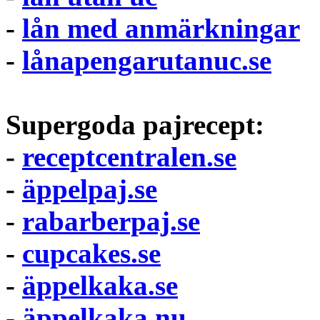
-
lån med anmärkningar
-
lånapengarutanuc.se
Supergoda pajrecept:
-
receptcentralen.se
-
äppelpaj.se
-
rabarberpaj.se
-
cupcakes.se
-
äppelkaka.se
-
äppelkaka.nu