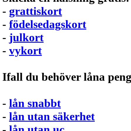
-
grattiskort
-
födelsedagskort
-
julkort
-
vykort
Ifall du behöver låna pen
-
lån snabbt
-
lån utan säkerhet
-
lån utan uc