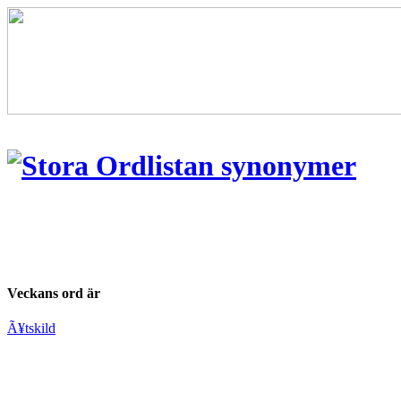
Veckans ord är
Ã¥tskild