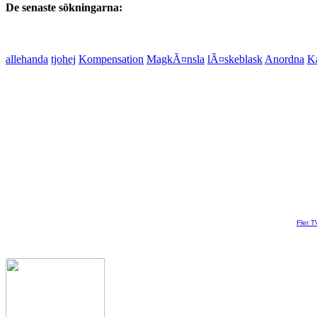
De senaste sökningarna:
allehanda
tjohej
Kompensation
MagkÃ¤nsla
lÃ¤skeblask
Anordna
Ka
Fler T