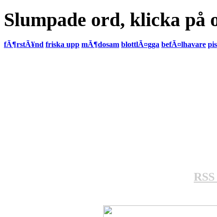
Slumpade ord, klicka på o
fÃ¶rstÃ¥nd
friska upp
mÃ¶dosam
blottlÃ¤gga
befÃ¤lhavare
pi
RSS 