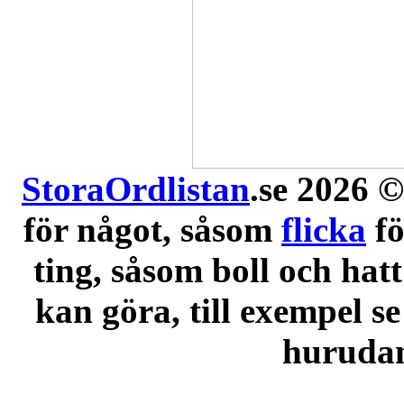
StoraOrdlistan
.se 2026 ©
för något, såsom
flicka
f
ting, såsom boll och hatt
kan göra, till exempel se
hurudana