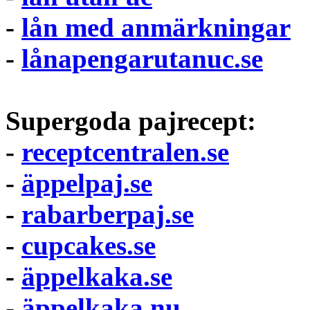
-
lån med anmärkningar
-
lånapengarutanuc.se
Supergoda pajrecept:
-
receptcentralen.se
-
äppelpaj.se
-
rabarberpaj.se
-
cupcakes.se
-
äppelkaka.se
-
äppelkaka.nu