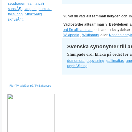
segdragen
trã¤ffa pã¥
sanslÃ¶s
tangent
hamstra
falla ihop
StryktÃ¥lig
Nu vet du vad
alltsamman betyder
och
i
skrivsÃ¤tt
Vad betyder alltsamman
?
Betydelsen
a
ord för alltsamman
och andra
betydelser
Wikipedia
,
Wiktionary
eller
Nationalencyk
Svenska synonymer till a
Slumpade ord, klicka på ordet för a
dementera
uppvisning
gallimatias
ano
upphÃ¶jning
Fler TV-tablåer på TVSajten.se