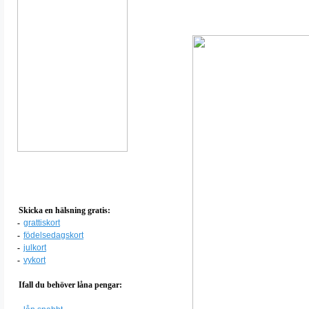
Skicka en hälsning gratis:
-
grattiskort
-
födelsedagskort
-
julkort
-
vykort
Ifall du behöver låna pengar: