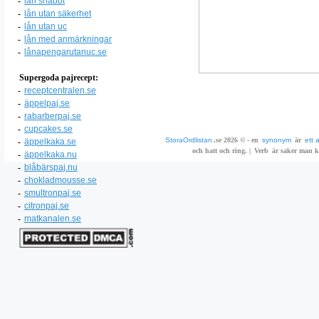
-
lån snabbt
-
lån utan säkerhet
-
lån utan uc
-
lån med anmärkningar
-
lånapengarutanuc.se
Supergoda pajrecept:
-
receptcentralen.se
-
äppelpaj.se
-
rabarberpaj.se
-
cupcakes.se
StoraOrdlistan
.se 2026 © - en
synonym
är
ett 
-
äppelkaka.se
och hatt och ring. |
Verb
är saker man ka
-
äppelkaka.nu
-
blåbärspaj.nu
-
chokladmousse.se
-
smultronpaj.se
-
citronpaj.se
-
matkanalen.se