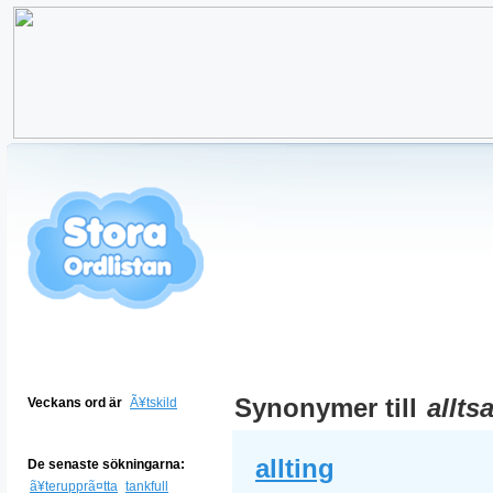
Synonymer till
allt
Veckans ord är
Ã¥tskild
allting
De senaste sökningarna:
ã¥terupprã¤tta
tankfull