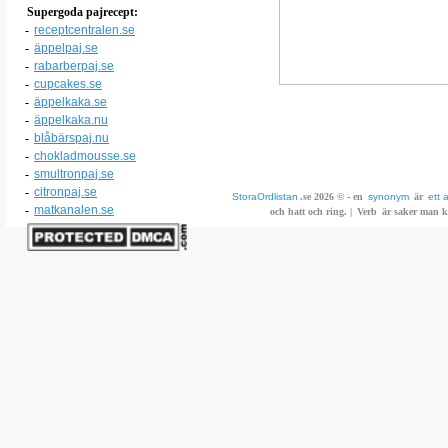
Supergoda pajrecept:
-
receptcentralen.se
-
äppelpaj.se
-
rabarberpaj.se
-
cupcakes.se
-
äppelkaka.se
-
äppelkaka.nu
-
blåbärspaj.nu
-
chokladmousse.se
-
smultronpaj.se
-
citronpaj.se
StoraOrdlistan
.se 2026 © - en
synonym
är
ett 
-
matkanalen.se
och hatt och ring. |
Verb
är saker man ka