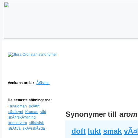
Veckans ord är
Ã¥tskild
De senaste sökningarna:
Huvudman
skÃ¤rt
sã¤llsynt
Kramas
vild
Synonymer till
arom
skÃ¤rskÃ¥dning
konservera
sjã¤lvisk
strÃ¶va
skÃ¤rskÃ¥da
doft
lukt
smak
vÃ¤