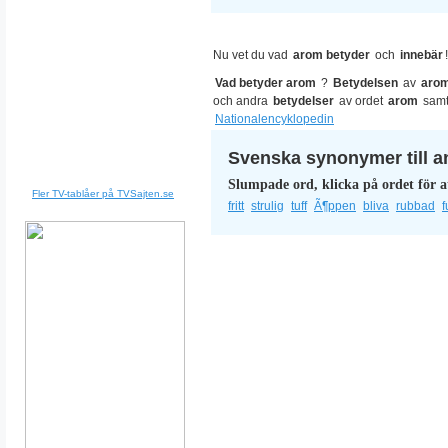
Nu vet du vad
arom betyder
och
innebär
!
Vad betyder arom
?
Betydelsen
av
aro
och andra
betydelser
av ordet
arom
samt
Nationalencyklopedin
Svenska synonymer till a
Slumpade ord, klicka på ordet för a
Fler TV-tablåer på TVSajten.se
fritt
strulig
tuff
Ã¶ppen
bliva
rubbad
f