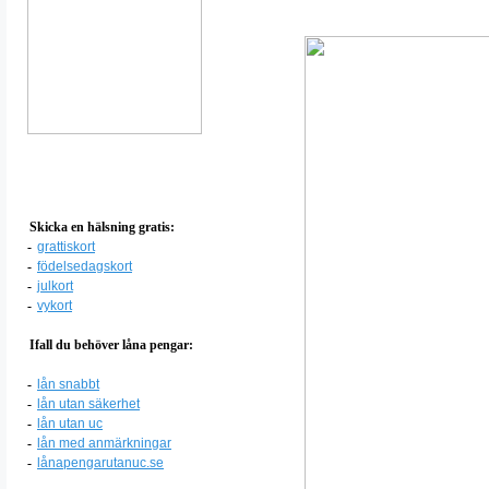
Skicka en hälsning gratis:
-
grattiskort
-
födelsedagskort
-
julkort
-
vykort
Ifall du behöver låna pengar:
-
lån snabbt
-
lån utan säkerhet
-
lån utan uc
-
lån med anmärkningar
-
lånapengarutanuc.se