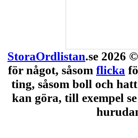
StoraOrdlistan
.se 2026 ©
för något, såsom
flicka
f
ting, såsom boll och hatt
kan göra, till exempel se
hurudana