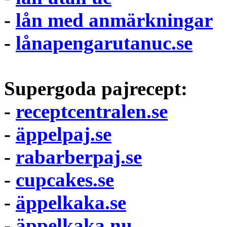
-
lån med anmärkningar
-
lånapengarutanuc.se
Supergoda pajrecept:
-
receptcentralen.se
-
äppelpaj.se
-
rabarberpaj.se
-
cupcakes.se
-
äppelkaka.se
-
äppelkaka.nu