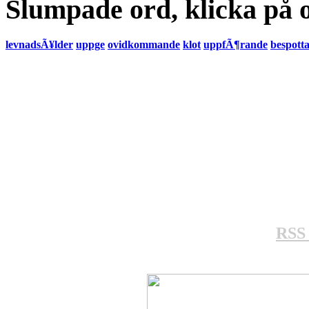
Slumpade ord, klicka på o
levnadsÃ¥lder
uppge
ovidkommande
klot
uppfÃ¶rande
bespott
RSS 