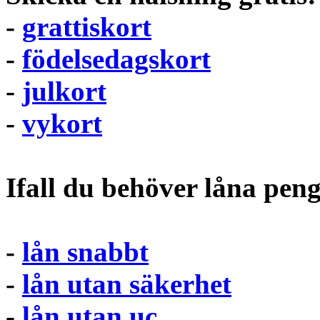
-
grattiskort
-
födelsedagskort
-
julkort
-
vykort
Ifall du behöver låna pen
-
lån snabbt
-
lån utan säkerhet
-
lån utan uc