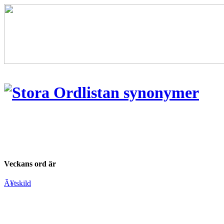
Veckans ord är
Ã¥tskild