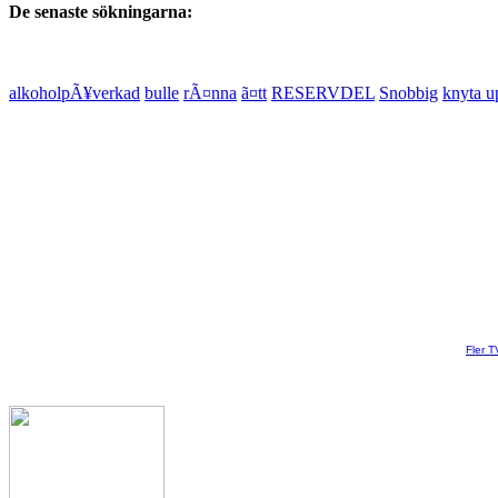
De senaste sökningarna:
alkoholpÃ¥verkad
bulle
rÃ¤nna
ã¤tt
RESERVDEL
Snobbig
knyta u
Fler T