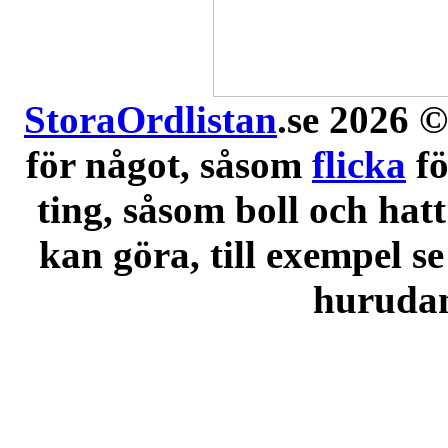
StoraOrdlistan
.se 2026 ©
för något, såsom
flicka
f
ting, såsom boll och hatt
kan göra, till exempel se
hurudana