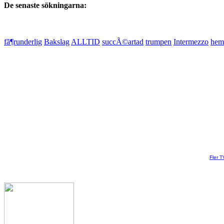
De senaste sökningarna:
fã¶runderlig
Bakslag
ALLTID
succÃ©artad
trumpen
Intermezzo
hem
Fler T