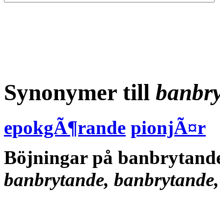
Synonymer till
banbr
epokgÃ¶rande
pionjÃ¤r
Böjningar på banbrytand
banbrytande, banbrytande