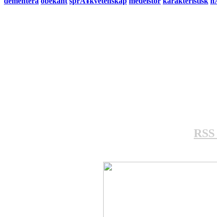
dementera
obekant
sprÃ¥kvetenskap
medelstor
karakteristisk
h
RSS 