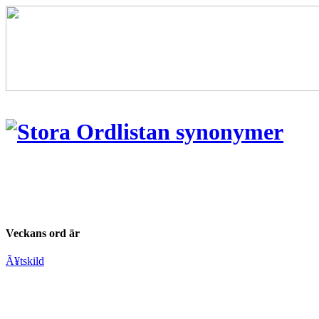
Veckans ord är
Ã¥tskild