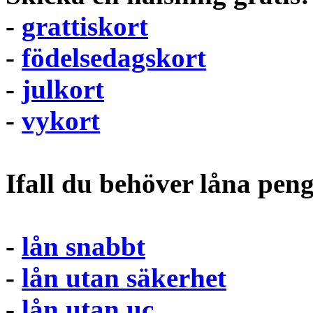
-
grattiskort
-
födelsedagskort
-
julkort
-
vykort
Ifall du behöver låna pen
-
lån snabbt
-
lån utan säkerhet
-
lån utan uc