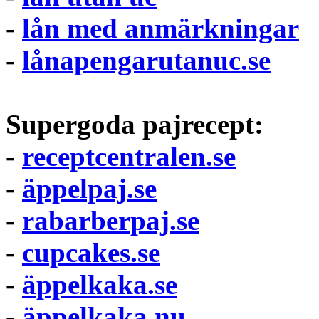
-
lån med anmärkningar
-
lånapengarutanuc.se
Supergoda pajrecept:
-
receptcentralen.se
-
äppelpaj.se
-
rabarberpaj.se
-
cupcakes.se
-
äppelkaka.se
-
äppelkaka.nu