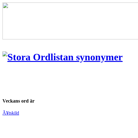
Veckans ord är
Ã¥tskild