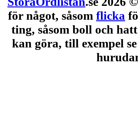
StoraOrdlistan
.se 2026 ©
för något, såsom
flicka
f
ting, såsom boll och hatt
kan göra, till exempel se
hurudana