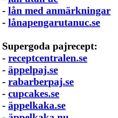
-
lån med anmärkningar
-
lånapengarutanuc.se
Supergoda pajrecept:
-
receptcentralen.se
-
äppelpaj.se
-
rabarberpaj.se
-
cupcakes.se
-
äppelkaka.se
-
äppelkaka.nu