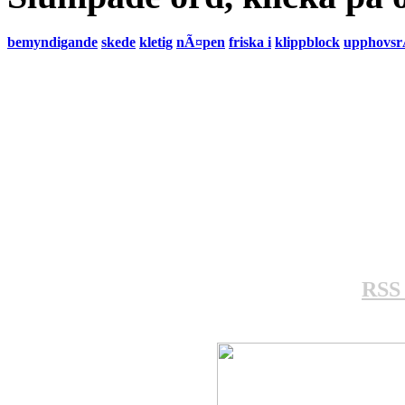
bemyndigande
skede
kletig
nÃ¤pen
friska i
klippblock
upphovsr
RSS 