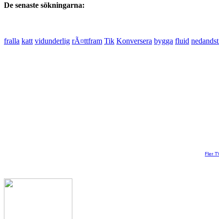
De senaste sökningarna:
fralla
katt
vidunderlig
rÃ¤ttfram
Tik
Konversera
bygga
fluid
nedands
Fler T