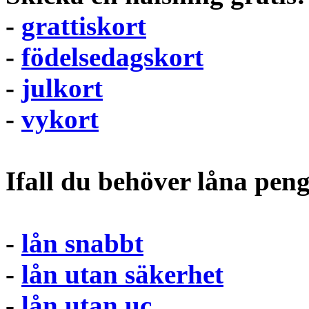
-
grattiskort
-
födelsedagskort
-
julkort
-
vykort
Ifall du behöver låna pen
-
lån snabbt
-
lån utan säkerhet
-
lån utan uc