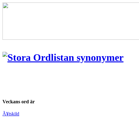
Veckans ord är
Ã¥tskild