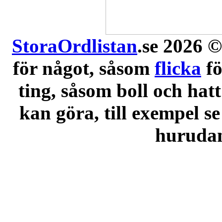
StoraOrdlistan
.se 2026 ©
för något, såsom
flicka
f
ting, såsom boll och hatt
kan göra, till exempel se
hurudana