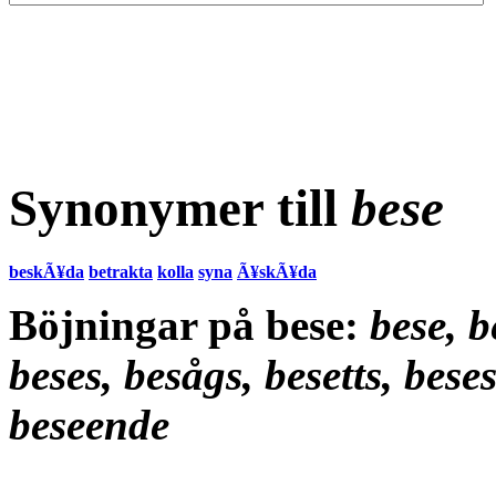
Synonymer till
bese
beskÃ¥da
betrakta
kolla
syna
Ã¥skÃ¥da
Böjningar på bese:
bese, b
beses, besågs, besetts, bese
beseende