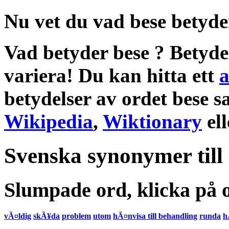
Nu vet du vad
bese betyde
Vad betyder bese
?
Betyde
variera! Du kan hitta ett
a
betydelser
av ordet
bese
s
Wikipedia
,
Wiktionary
el
Svenska synonymer till
Slumpade ord, klicka på o
vÃ¤ldig
skÃ¥da
problem
utom
hÃ¤nvisa till behandling
runda
h