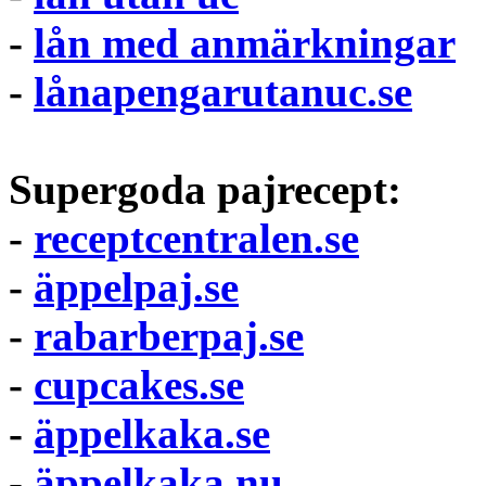
-
lån med anmärkningar
-
lånapengarutanuc.se
Supergoda pajrecept:
-
receptcentralen.se
-
äppelpaj.se
-
rabarberpaj.se
-
cupcakes.se
-
äppelkaka.se
-
äppelkaka.nu