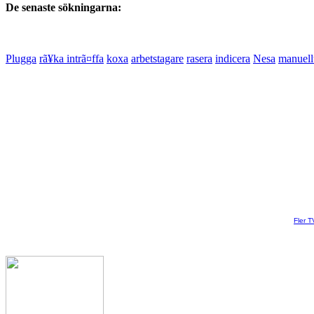
De senaste sökningarna:
Plugga
rã¥ka intrã¤ffa
koxa
arbetstagare
rasera
indicera
Nesa
manuell
Fler T