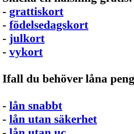
-
grattiskort
-
födelsedagskort
-
julkort
-
vykort
Ifall du behöver låna pen
-
lån snabbt
-
lån utan säkerhet
-
lån utan uc