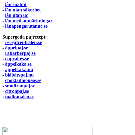
-
lån snabbt
-
lån utan säkerhet
-
lån utan uc
-
lån med anmärkningar
-
lånapengarutanuc.se
Supergoda pajrecept:
-
receptcentralen.se
-
äppelpaj.se
-
rabarberpaj.se
-
cupcakes.se
-
äppelkaka.se
-
äppelkaka.nu
-
blåbärspaj.nu
-
chokladmousse.se
-
smultronpaj.se
-
citronpaj.se
-
matkanalen.se