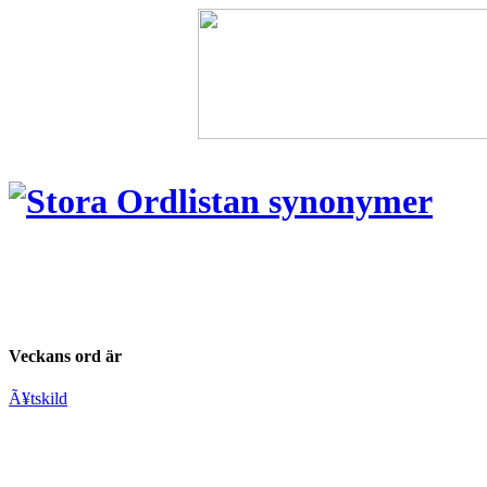
Veckans ord är
Ã¥tskild