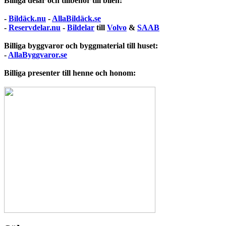
Billiga delar och tillbehör till bilen:
-
Bildäck.nu
-
AllaBildäck.se
-
Reservdelar.nu
-
Bildelar
till
Volvo
&
SAAB
Billiga byggvaror och byggmaterial till huset:
-
AllaByggvaror.se
Billiga presenter till henne och honom: