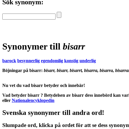
Sök synonym:
Synonymer till
bisarr
barock
besynnerlig
egendomlig
konstig
underlig
Böjningar på bisarr:
bisarr, bisarr, bisarrt, bisarra, bisarra, bisarra
Nu vet du vad
bisarr betyder
och
innebär
!
Vad betyder bisarr
?
Betydelsen
av
bisarr
dess
innebörd
kan vari
eller
Nationalencyklopedin
Svenska synonymer till andra ord!
Slumpade ord, klicka på ordet för att se dess synony