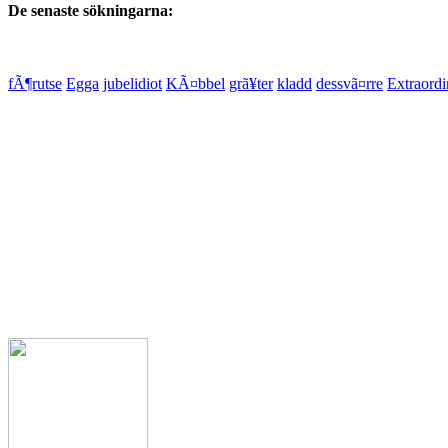
De senaste sökningarna:
fÃ¶rutse
Egga
jubelidiot
KÃ¤bbel
grã¥ter
kladd
dessvã¤rre
Extraord