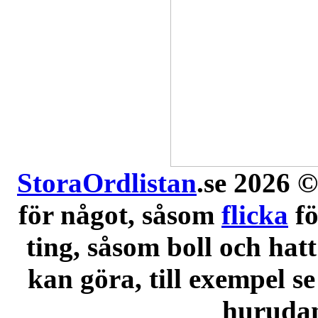
StoraOrdlistan
.se 2026 ©
för något, såsom
flicka
f
ting, såsom boll och hatt
kan göra, till exempel se
hurudana