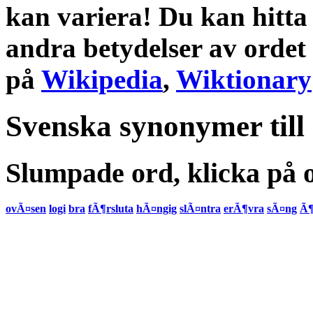
kan variera! Du kan hitta
andra
betydelser
av ordet
på
Wikipedia
,
Wiktionary
Svenska synonymer till
Slumpade ord, klicka på o
ovÃ¤sen
logi
bra
fÃ¶rsluta
hÃ¤ngig
slÃ¤ntra
erÃ¶vra
sÃ¤ng
Ã¶