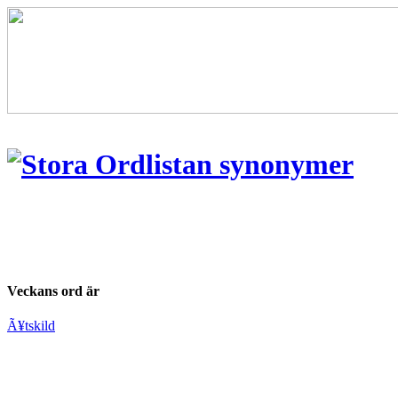
Veckans ord är
Ã¥tskild