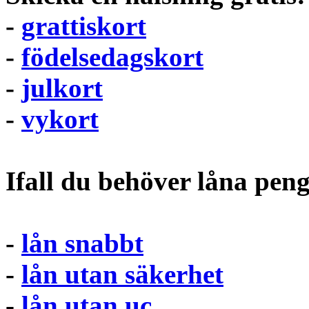
-
grattiskort
-
födelsedagskort
-
julkort
-
vykort
Ifall du behöver låna pen
-
lån snabbt
-
lån utan säkerhet
-
lån utan uc