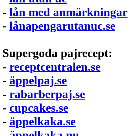
-
lån med anmärkningar
-
lånapengarutanuc.se
Supergoda pajrecept:
-
receptcentralen.se
-
äppelpaj.se
-
rabarberpaj.se
-
cupcakes.se
-
äppelkaka.se
-
äppelkaka.nu