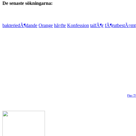
De senaste sökningarna:
bakteriedÃ¶dande
Orange
hã¤fte
Konfession
talfÃ¶r
fÃ¶rutbestÃ¤mt
Fler T