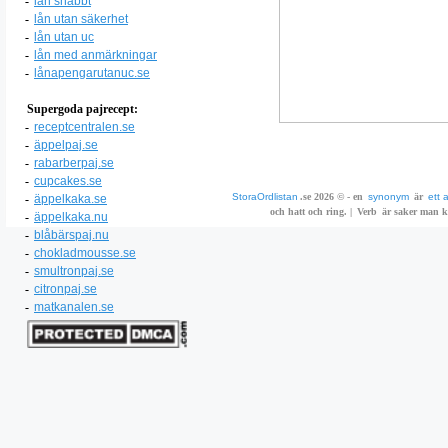
-
lån snabbt
-
lån utan säkerhet
-
lån utan uc
-
lån med anmärkningar
-
lånapengarutanuc.se
Supergoda pajrecept:
-
receptcentralen.se
-
äppelpaj.se
-
rabarberpaj.se
-
cupcakes.se
StoraOrdlistan
.se 2026 © - en
synonym
är
ett 
-
äppelkaka.se
och hatt och ring. |
Verb
är saker man ka
-
äppelkaka.nu
-
blåbärspaj.nu
-
chokladmousse.se
-
smultronpaj.se
-
citronpaj.se
-
matkanalen.se