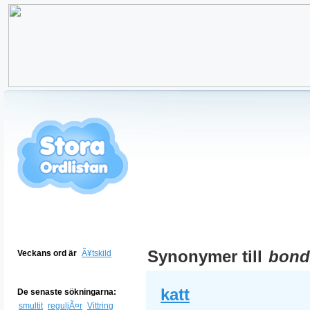
Synonymer till
bond
Veckans ord är
Ã¥tskild
katt
De senaste sökningarna:
smultit
reguljÃ¤r
Vittring