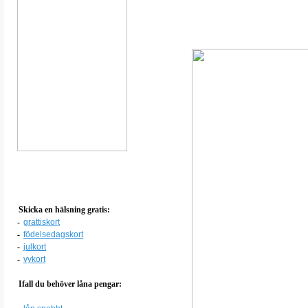
Skicka en hälsning gratis:
-
grattiskort
-
födelsedagskort
-
julkort
-
vykort
Ifall du behöver låna pengar: