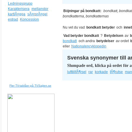
Ledningsgrupp
Karakterisera
mellanstor
Böjningar på bondkatt:
bondkatt, bondkat
kartlÃ¤gga
sÃ¤rprÃ¤gel
bondkatterna, bondkatternas
estrad
Koncession
Nu vet du vad
bondkatt betyder
och
inne
Vad betyder bondkatt
?
Betydelsen
av
b
bondkatt
och andra
betydelser
av ordet
eller
Nationalencyklopedin
Svenska synonymer till a
Slumpade ord, klicka på ordet för a
lufttillfÃ¶rsel
rar
korkade
fÃ¶rutse
man
Fler TV-tablåer på TVSajten.se