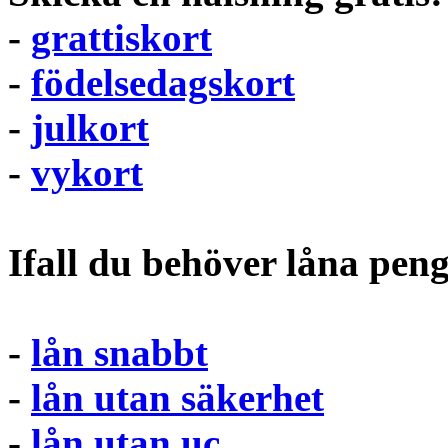
-
grattiskort
-
födelsedagskort
-
julkort
-
vykort
Ifall du behöver låna pen
-
lån snabbt
-
lån utan säkerhet
-
lån utan uc