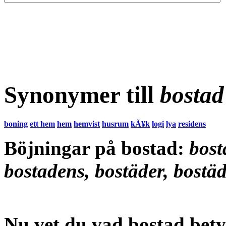
Synonymer till
bostad
boning
ett hem
hem
hemvist
husrum
kÃ¥k
logi
lya
residens
Böjningar på bostad:
bost
bostadens, bostäder, bostä
Nu vet du vad
bostad bet