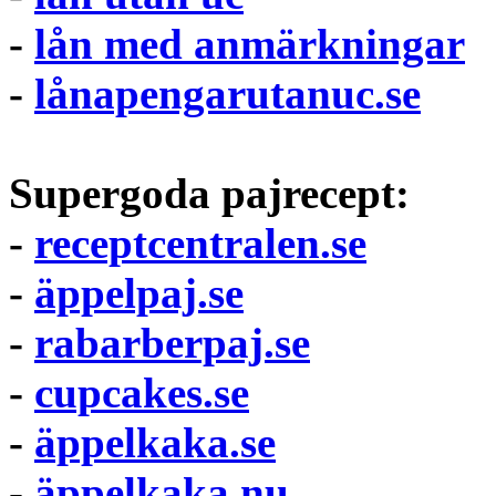
-
lån med anmärkningar
-
lånapengarutanuc.se
Supergoda pajrecept:
-
receptcentralen.se
-
äppelpaj.se
-
rabarberpaj.se
-
cupcakes.se
-
äppelkaka.se
-
äppelkaka.nu