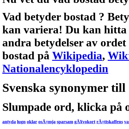
Vad betyder bostad
?
Bety
kan variera! Du kan hitta
andra
betydelser
av ordet
bostad
på
Wikipedia
,
Wik
Nationalencyklopedin
Svenska synonymer till
Slumpade ord, klicka på o
antyda
lugn
oklar
osÃ¤mja
sparsam
gÃ¥vokort
rÃ¤ttskaffens
va