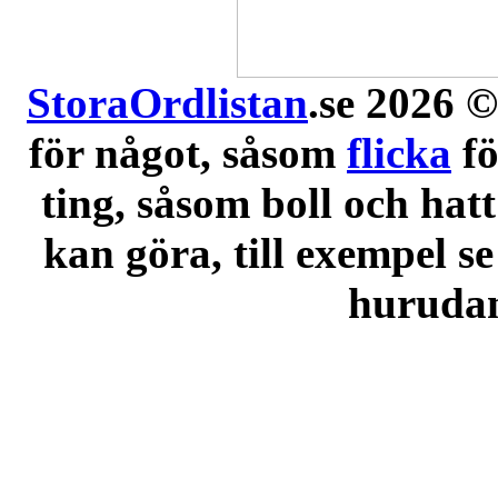
StoraOrdlistan
.se 2026 ©
för något, såsom
flicka
f
ting, såsom boll och hatt
kan göra, till exempel se
hurudana