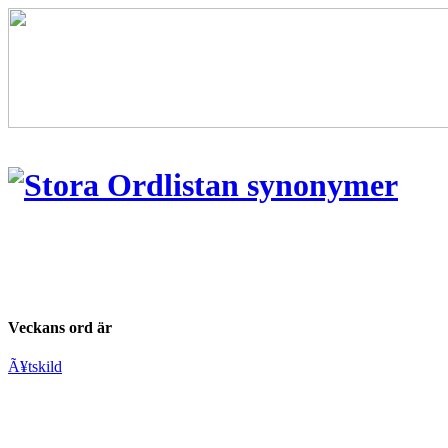
Veckans ord är
Ã¥tskild