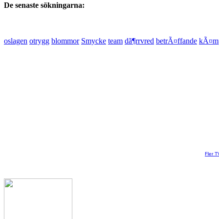
De senaste sökningarna:
oslagen
otrygg
blommor
Smycke
team
dã¶rrvred
betrÃ¤ffande
kÃ¤m
Fler T