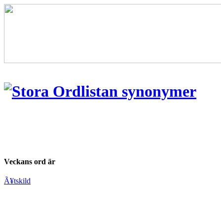
Veckans ord är
Ã¥tskild