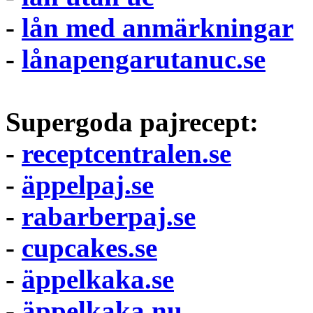
-
lån med anmärkningar
-
lånapengarutanuc.se
Supergoda pajrecept:
-
receptcentralen.se
-
äppelpaj.se
-
rabarberpaj.se
-
cupcakes.se
-
äppelkaka.se
-
äppelkaka.nu