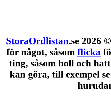
StoraOrdlistan
.se 2026 ©
för något, såsom
flicka
f
ting, såsom boll och hatt
kan göra, till exempel se
hurudana