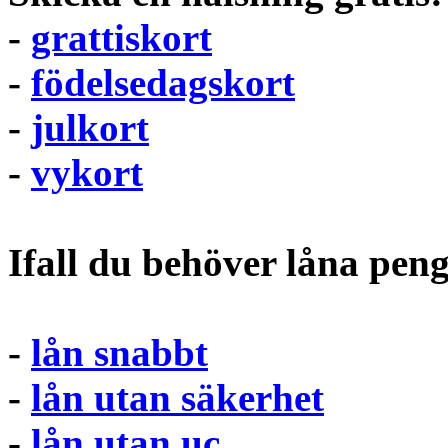
-
grattiskort
-
födelsedagskort
-
julkort
-
vykort
Ifall du behöver låna pen
-
lån snabbt
-
lån utan säkerhet
-
lån utan uc