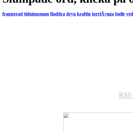
frapperad
tidningsman
fladdra
dryg
kraftig
torrlÃ¤gga
bulle
ved
RSS 