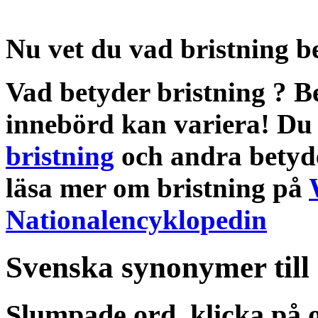
Nu vet du vad
bristning b
Vad betyder bristning
?
B
innebörd
kan variera! Du 
bristning
och andra
betyd
läsa mer om
bristning
på
Nationalencyklopedin
Svenska synonymer till
Slumpade ord, klicka på o