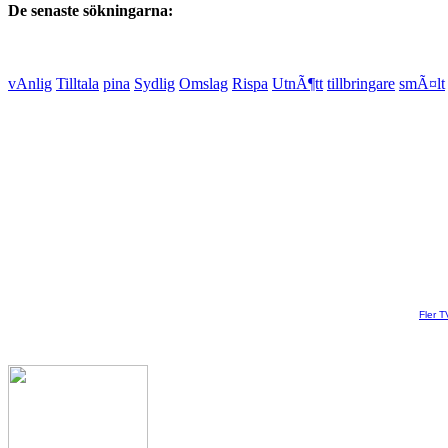
De senaste sökningarna:
vAnlig
Tilltala
pina
Sydlig
Omslag
Rispa
UtnÃ¶tt
tillbringare
smÃ¤lt
Fler T