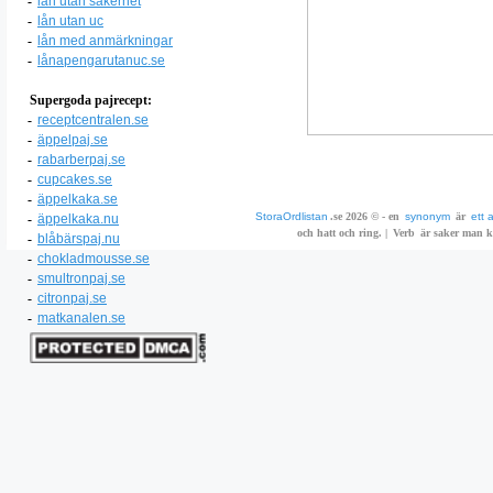
-
lån utan säkerhet
-
lån utan uc
-
lån med anmärkningar
-
lånapengarutanuc.se
Supergoda pajrecept:
-
receptcentralen.se
-
äppelpaj.se
-
rabarberpaj.se
-
cupcakes.se
-
äppelkaka.se
StoraOrdlistan
.se 2026 © - en
synonym
är
ett 
-
äppelkaka.nu
och hatt och ring. |
Verb
är saker man ka
-
blåbärspaj.nu
-
chokladmousse.se
-
smultronpaj.se
-
citronpaj.se
-
matkanalen.se