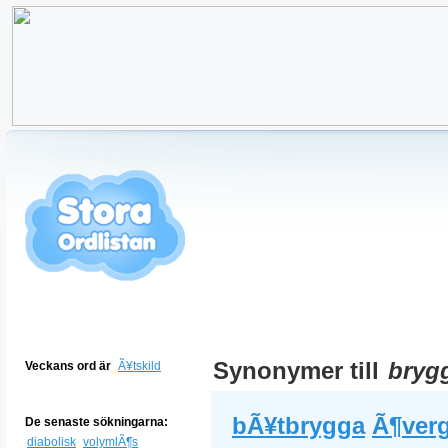
Synonymer till
bryg
Veckans ord är
Ã¥tskild
bÃ¥tbrygga
Ã¶ver
De senaste sökningarna:
diabolisk
volymlÃ¶s