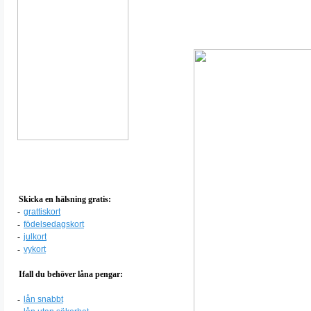
Skicka en hälsning gratis:
-
grattiskort
-
födelsedagskort
-
julkort
-
vykort
Ifall du behöver låna pengar:
-
lån snabbt