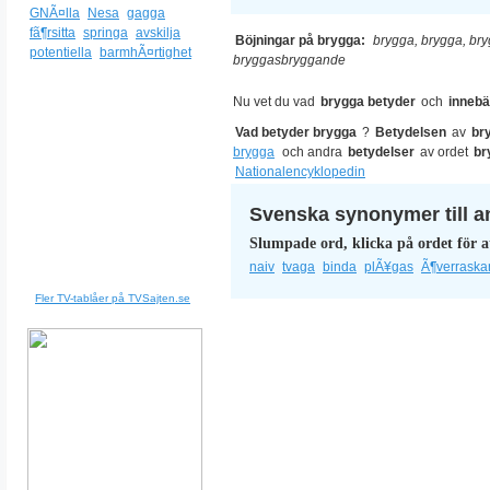
GNÃ¤lla
Nesa
gagga
fã¶rsitta
springa
avskilja
Böjningar på brygga:
brygga, brygga, bry
potentiella
barmhÃ¤rtighet
bryggasbryggande
Nu vet du vad
brygga betyder
och
innebä
Vad betyder brygga
?
Betydelsen
av
br
brygga
och andra
betydelser
av ordet
br
Nationalencyklopedin
Svenska synonymer till a
Slumpade ord, klicka på ordet för a
naiv
tvaga
binda
plÃ¥gas
Ã¶verrask
Fler TV-tablåer på TVSajten.se