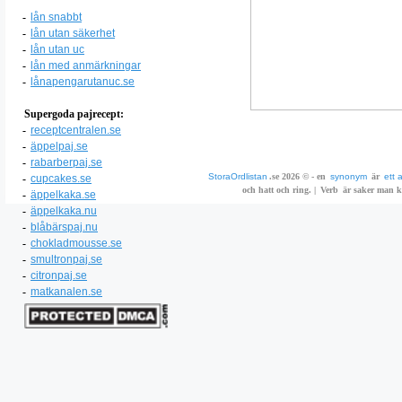
-
lån snabbt
-
lån utan säkerhet
-
lån utan uc
-
lån med anmärkningar
-
lånapengarutanuc.se
Supergoda pajrecept:
-
receptcentralen.se
-
äppelpaj.se
-
rabarberpaj.se
StoraOrdlistan
.se 2026 © - en
synonym
är
ett 
-
cupcakes.se
och hatt och ring. |
Verb
är saker man ka
-
äppelkaka.se
-
äppelkaka.nu
-
blåbärspaj.nu
-
chokladmousse.se
-
smultronpaj.se
-
citronpaj.se
-
matkanalen.se