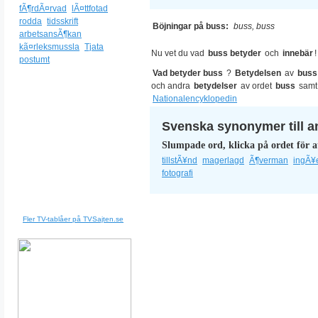
fÃ¶rdÃ¤rvad
lÃ¤ttfotad
rodda
tidsskrift
Böjningar på buss:
buss, buss
arbetsansÃ¶kan
kã¤rleksmussla
Tjata
Nu vet du vad
buss betyder
och
innebär
!
postumt
Vad betyder buss
?
Betydelsen
av
buss
och andra
betydelser
av ordet
buss
samt
Nationalencyklopedin
Svenska synonymer till a
Slumpade ord, klicka på ordet för a
tillstÃ¥nd
magerlagd
Ã¶verman
ingÃ¥
fotografi
Fler TV-tablåer på TVSajten.se