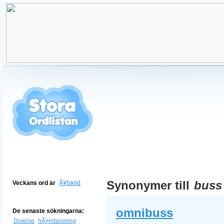
Synonymer till
buss
Veckans ord är
Ã¥tskild
omnibuss
De senaste sökningarna:
Diverse
hÃ¤rstamning