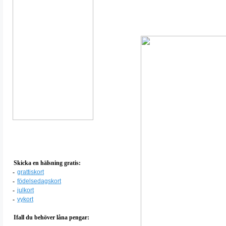
Skicka en hälsning gratis:
-
grattiskort
-
födelsedagskort
-
julkort
-
vykort
Ifall du behöver låna pengar: