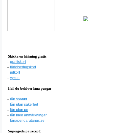
Skicka en hälsning gratis:
-
grattiskort
-
födelsedagskort
-
julkort
-
vykort
Ifall du behöver låna pengar:
-
lån snabbt
-
lån utan säkerhet
-
lån utan uc
-
lån med anmärkningar
-
lånapengarutanuc.se
Supergoda pajrecept: