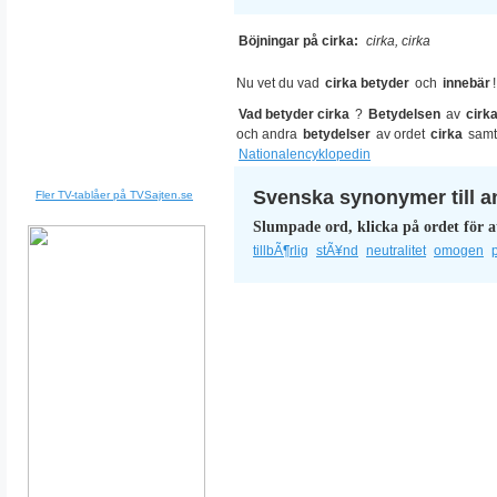
Böjningar på cirka:
cirka, cirka
Nu vet du vad
cirka betyder
och
innebär
!
Vad betyder cirka
?
Betydelsen
av
cirk
och andra
betydelser
av ordet
cirka
samt
Nationalencyklopedin
Svenska synonymer till a
Fler TV-tablåer på TVSajten.se
Slumpade ord, klicka på ordet för a
tillbÃ¶rlig
stÃ¥nd
neutralitet
omogen