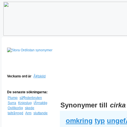
Veckans ord är
Ã¥tskild
De senaste sökningarna:
Plump
sã¶nderbruten
Surra
Knipslug
lÃ¤raktig
Synonymer till
cirka
Ovillkorlig
skede
taltrã¤ngd
Arm
sluttande
omkring
typ
ungef