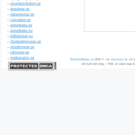
-
receptcentralen.se
-
äppelpaj.se
-
rabarberpaj.se
-
cupcakes.se
-
äppelkaka.se
-
äppelkaka.nu
-
blåbärspaj.nu
-
chokladmousse.se
-
smultronpaj.se
-
citronpaj.se
-
matkanalen.se
StoraOrdlistan
.se 2026 © - en
synonym
är
ett 
och hatt och ring. |
Verb
är saker man ka