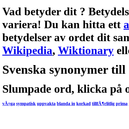
Vad betyder dit
?
Betydel
variera! Du kan hitta ett
a
betydelser
av ordet
dit
sa
Wikipedia
,
Wiktionary
el
Svenska synonymer till
Slumpade ord, klicka på o
vÃ¤ga
sympatisk
uppvakta
blanda in
korkad
tillfÃ¶rlitlig
prima