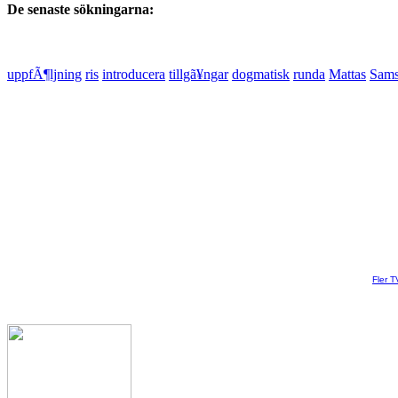
De senaste sökningarna:
uppfÃ¶ljning
ris
introducera
tillgã¥ngar
dogmatisk
runda
Mattas
Sams
Fler T