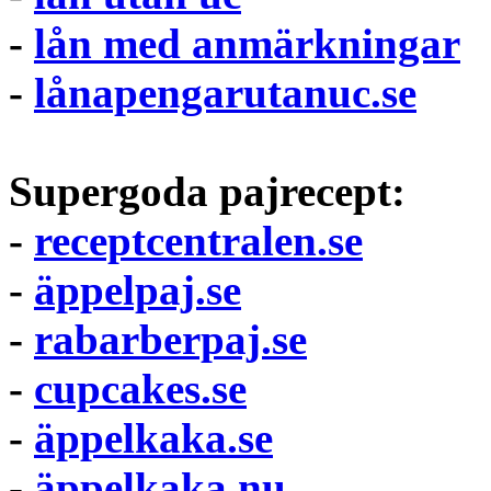
-
lån med anmärkningar
-
lånapengarutanuc.se
Supergoda pajrecept:
-
receptcentralen.se
-
äppelpaj.se
-
rabarberpaj.se
-
cupcakes.se
-
äppelkaka.se
-
äppelkaka.nu