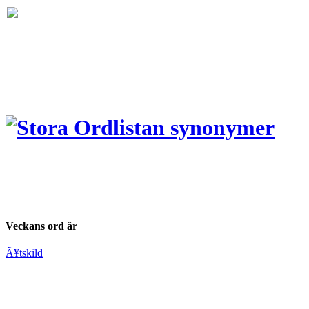
Veckans ord är
Ã¥tskild