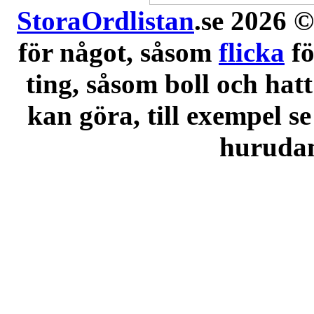
StoraOrdlistan
.se 2026 ©
för något, såsom
flicka
f
ting, såsom boll och hatt
kan göra, till exempel se
hurudana