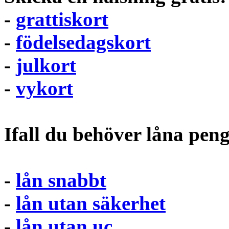
-
grattiskort
-
födelsedagskort
-
julkort
-
vykort
Ifall du behöver låna pen
-
lån snabbt
-
lån utan säkerhet
-
lån utan uc