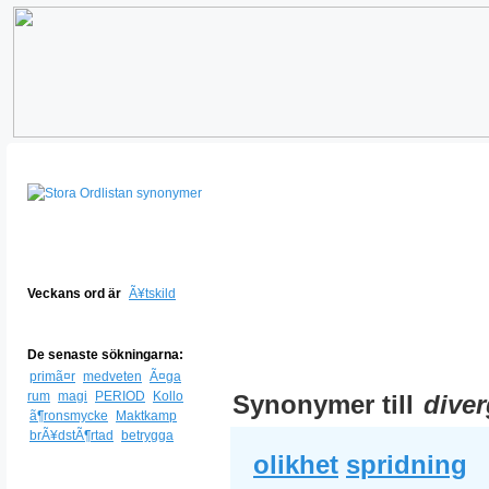
Veckans ord är
Ã¥tskild
De senaste sökningarna:
primã¤r
medveten
Ã¤ga
rum
magi
PERIOD
Kollo
Synonymer till
dive
ã¶ronsmycke
Maktkamp
brÃ¥dstÃ¶rtad
betrygga
olikhet
spridning