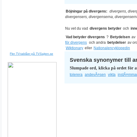
Böjningar på divergens:
divergens, diver
divergensers, divergenserna, divergenser
Nu vet du vad
divergens betyder
och
inn
Vad betyder divergens
?
Betydelsen
av
för divergens
och andra
betydelser
av or
Wiktionary
eller
Nationalencyklopedin
Fler TV-tablåer på TVSajten.se
Svenska synonymer till a
Slumpade ord, klicka på ordet för a
tolerera
andevÃ¤sen
vikta
instÃ¤mma