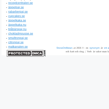
-
receptcentralen.se
-
äppelpaj.se
-
rabarberpaj.se
-
cupcakes.se
-
äppelkaka.se
-
äppelkaka.nu
-
blåbärspaj.nu
-
chokladmousse.se
-
smultronpaj.se
-
citronpaj.se
-
matkanalen.se
StoraOrdlistan
.se 2026 © - en
synonym
är
ett 
och hatt och ring. |
Verb
är saker man ka