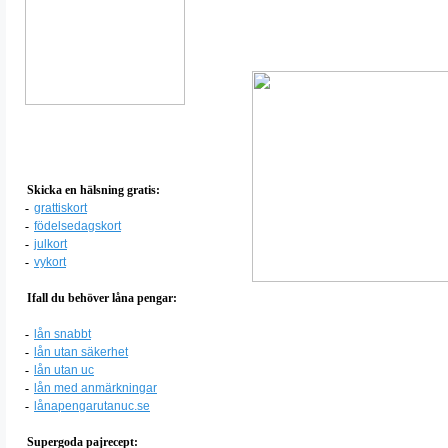
Skicka en hälsning gratis:
-
grattiskort
-
födelsedagskort
-
julkort
-
vykort
Ifall du behöver låna pengar:
-
lån snabbt
-
lån utan säkerhet
-
lån utan uc
-
lån med anmärkningar
-
lånapengarutanuc.se
Supergoda pajrecept: