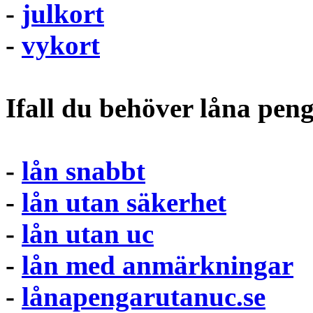
-
julkort
-
vykort
Ifall du behöver låna pen
-
lån snabbt
-
lån utan säkerhet
-
lån utan uc
-
lån med anmärkningar
-
lånapengarutanuc.se