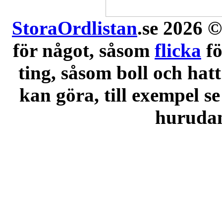
StoraOrdlistan
.se 2026 ©
för något, såsom
flicka
f
ting, såsom boll och hatt
kan göra, till exempel se
hurudana