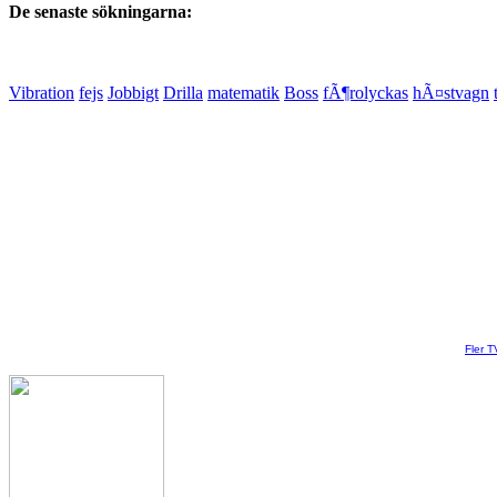
De senaste sökningarna:
Vibration
fejs
Jobbigt
Drilla
matematik
Boss
fÃ¶rolyckas
hÃ¤stvagn
Fler T