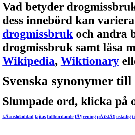
Vad betyder drogmissbru
dess
innebörd
kan variera
drogmissbruk
och andra
drogmissbruk
samt läsa 
Wikipedia
,
Wiktionary
el
Svenska synonymer till
Slumpade ord, klicka på o
kÃ¤nsloladdad
fajtas
fullbordande
fÃ¶rening
pÃ¥stÃ¥
ostadig
t