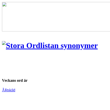
Veckans ord är
Ã¥tskild