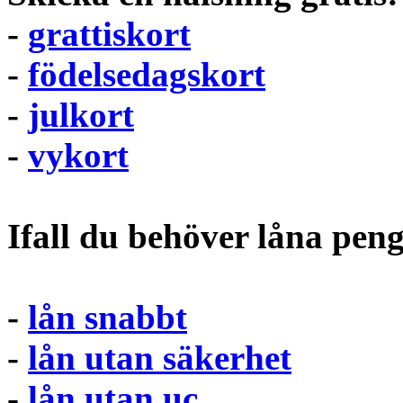
-
grattiskort
-
födelsedagskort
-
julkort
-
vykort
Ifall du behöver låna pen
-
lån snabbt
-
lån utan säkerhet
-
lån utan uc