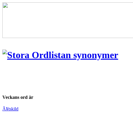
Veckans ord är
Ã¥tskild