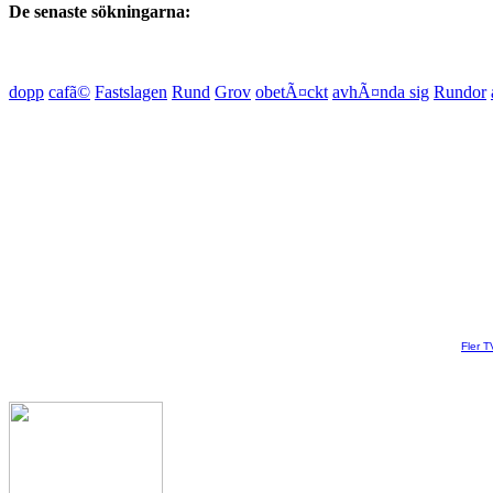
De senaste sökningarna:
dopp
cafã©
Fastslagen
Rund
Grov
obetÃ¤ckt
avhÃ¤nda sig
Rundor
Fler T