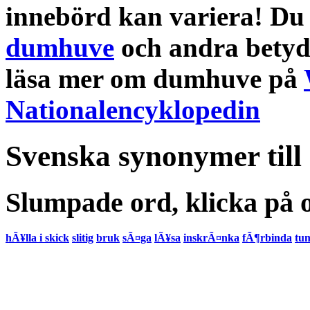
innebörd
kan variera! Du 
dumhuve
och andra
betyd
läsa mer om
dumhuve
på
Nationalencyklopedin
Svenska synonymer till
Slumpade ord, klicka på o
hÃ¥lla i skick
slitig
bruk
sÃ¤ga
lÃ¥sa
inskrÃ¤nka
fÃ¶rbinda
tu