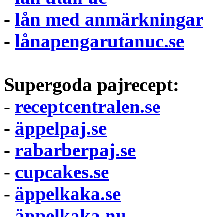
-
lån med anmärkningar
-
lånapengarutanuc.se
Supergoda pajrecept:
-
receptcentralen.se
-
äppelpaj.se
-
rabarberpaj.se
-
cupcakes.se
-
äppelkaka.se
-
äppelkaka.nu