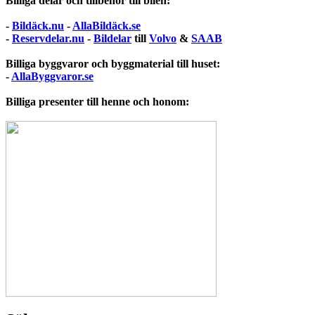
Billiga delar och tillbehör till bilen:
-
Bildäck.nu
-
AllaBildäck.se
-
Reservdelar.nu
-
Bildelar
till
Volvo
&
SAAB
Billiga byggvaror och byggmaterial till huset:
-
AllaByggvaror.se
Billiga presenter till henne och honom: