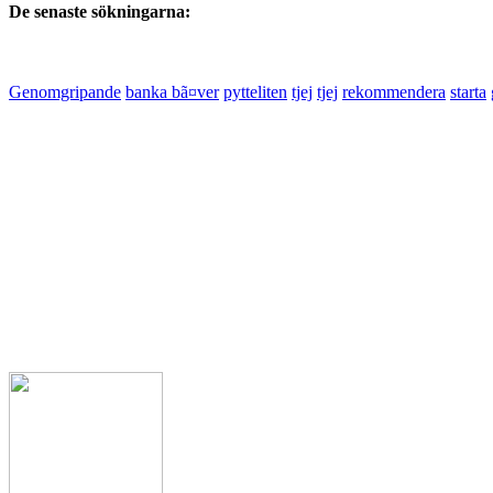
De senaste sökningarna:
Genomgripande
banka bã¤ver
pytteliten
tjej
tjej
rekommendera
starta