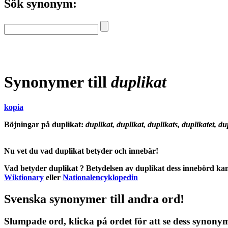
Sök synonym:
Synonymer till
duplikat
kopia
Böjningar på duplikat:
duplikat, duplikat, duplikats, duplikatet, du
Nu vet du vad
duplikat betyder
och
innebär
!
Vad betyder duplikat
?
Betydelsen
av
duplikat
dess
innebörd
kan
Wiktionary
eller
Nationalencyklopedin
Svenska synonymer till andra ord!
Slumpade ord, klicka på ordet för att se dess synony