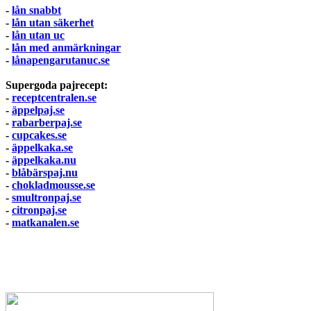
-
lån snabbt
-
lån utan säkerhet
-
lån utan uc
-
lån med anmärkningar
-
lånapengarutanuc.se
Supergoda pajrecept:
-
receptcentralen.se
-
äppelpaj.se
-
rabarberpaj.se
-
cupcakes.se
-
äppelkaka.se
-
äppelkaka.nu
-
blåbärspaj.nu
-
chokladmousse.se
-
smultronpaj.se
-
citronpaj.se
-
matkanalen.se