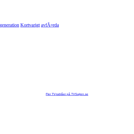
generation
Kortvarigt
avfÃ¤rda
Fler TV-tablåer på TVSajten.se