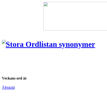
Veckans ord är
Ã¥tskild