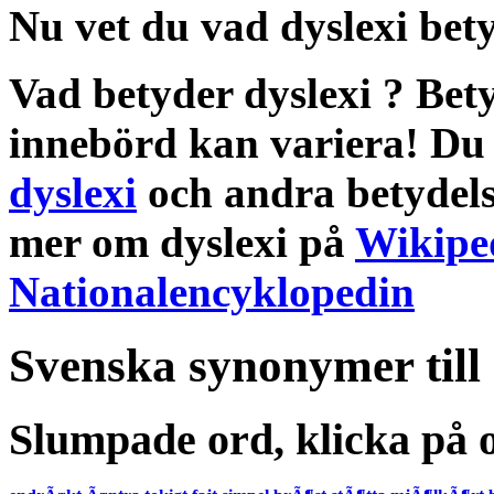
Nu vet du vad
dyslexi bet
Vad betyder dyslexi
?
Bet
innebörd
kan variera! Du 
dyslexi
och andra
betydel
mer om
dyslexi
på
Wikipe
Nationalencyklopedin
Svenska synonymer till
Slumpade ord, klicka på o