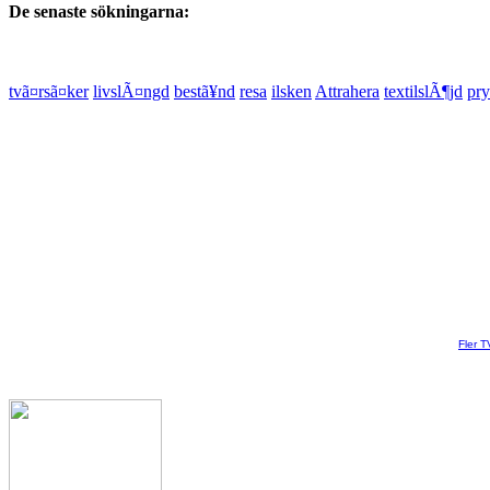
De senaste sökningarna:
tvã¤rsã¤ker
livslÃ¤ngd
bestã¥nd
resa
ilsken
Attrahera
textilslÃ¶jd
pry
Fler T