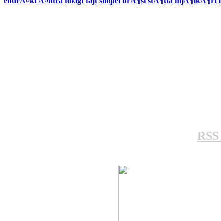
endrÃ¤kt
Ã¤ntra
tokigt
fajt
simpel
brÃ¶st
stÃ¶tta
mjÃ¶lkÃ¶rt
RSS 