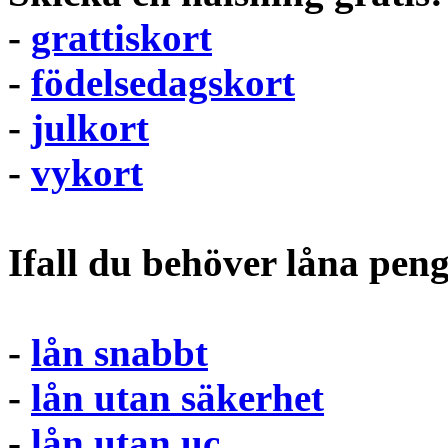
-
grattiskort
-
födelsedagskort
-
julkort
-
vykort
Ifall du behöver låna pen
-
lån snabbt
-
lån utan säkerhet
-
lån utan uc