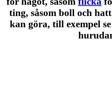
för något, såsom
flicka
f
ting, såsom boll och hatt
kan göra, till exempel se
hurudana