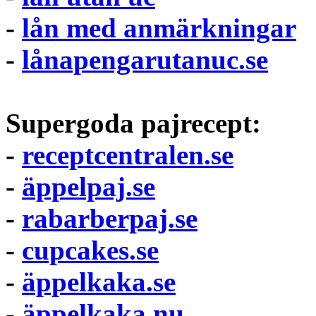
-
lån med anmärkningar
-
lånapengarutanuc.se
Supergoda pajrecept:
-
receptcentralen.se
-
äppelpaj.se
-
rabarberpaj.se
-
cupcakes.se
-
äppelkaka.se
-
äppelkaka.nu