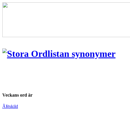
Veckans ord är
Ã¥tskild