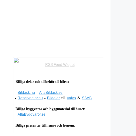
RSS Feed Widget
Billiga delar och tillbehör till bilen:
-
Bildäck.nu
-
AllaBildäck.se
-
Reservdelar.nu
-
Bildelar
till
Volvo
&
SAAB
Billiga byggvaror och byggmaterial till huset:
-
AllaByggvaror.se
Billiga presenter till henne och honom: