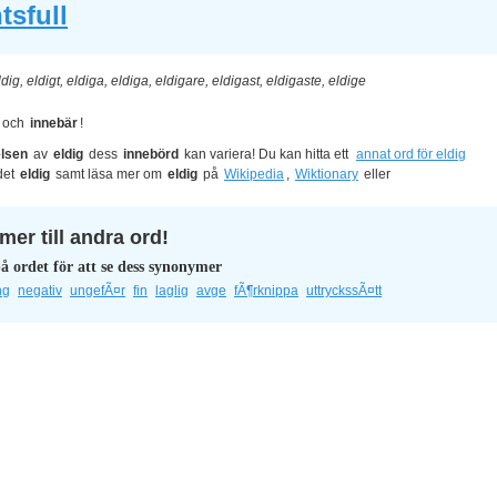
sfull
ldig, eldigt, eldiga, eldiga, eldigare, eldigast, eldigaste, eldige
och
innebär
!
lsen
av
eldig
dess
innebörd
kan variera! Du kan hitta ett
annat ord för eldig
det
eldig
samt läsa mer om
eldig
på
Wikipedia
,
Wiktionary
eller
er till andra ord!
å ordet för att se dess synonymer
ng
negativ
ungefÃ¤r
fin
laglig
avge
fÃ¶rknippa
uttryckssÃ¤tt