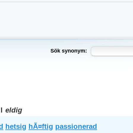
Sök synonym:
ll
eldig
d
hetsig
hÃ¤ftig
passionerad