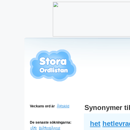
Synonymer ti
Veckans ord är
Ã¥tskild
het
hetlevra
De senaste sökningarna:
rÃ¶r
BjÃ¶rntjÃ¤nst