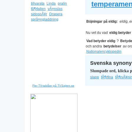
temperament
tillvarata
Linda
pralin
fã¶rfallen
vÃ¤nslas
sidospÃ¥r
Drapera
sprã¤ngladdning
Böjningar på eldig:
eldig, e
Nu vet du vad
eldig betyder
Vad betyder eldig
?
Betyde
och andra
betydelser
av or
Nationalencyklopedin
Svenska synonym
Slumpade ord, klicka p
slapp
fÃ¶rfina
fÃ¶rvÃ¥ni
Fler TV-tablåer på TVSajten.se