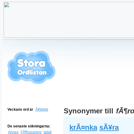
Synonymer till
fÃ¶ro
Veckans ord är
Ã¥tskild
krÃ¤nka
sÃ¥ra
De senaste sökningarna:
Annex
FÃ¶rvissning
tafatt