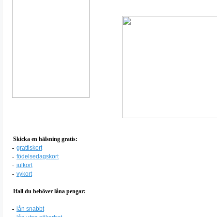
Skicka en hälsning gratis:
-
grattiskort
-
födelsedagskort
-
julkort
-
vykort
Ifall du behöver låna pengar:
-
lån snabbt