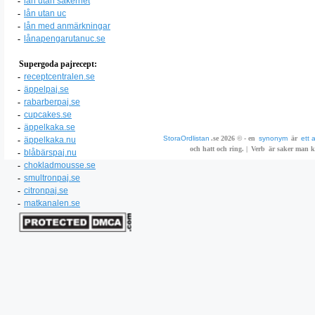
-
lån utan säkerhet
-
lån utan uc
-
lån med anmärkningar
-
lånapengarutanuc.se
Supergoda pajrecept:
-
receptcentralen.se
-
äppelpaj.se
-
rabarberpaj.se
-
cupcakes.se
-
äppelkaka.se
StoraOrdlistan
.se 2026 © - en
synonym
är
ett 
-
äppelkaka.nu
och hatt och ring. |
Verb
är saker man ka
-
blåbärspaj.nu
-
chokladmousse.se
-
smultronpaj.se
-
citronpaj.se
-
matkanalen.se