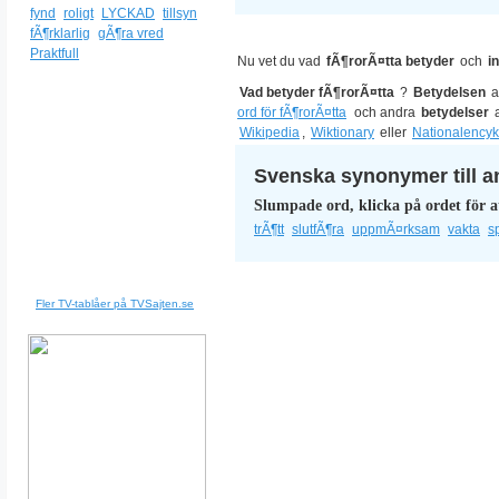
fynd
roligt
LYCKAD
tillsyn
fÃ¶rklarlig
gÃ¶ra vred
Praktfull
Nu vet du vad
fÃ¶rorÃ¤tta betyder
och
i
Vad betyder fÃ¶rorÃ¤tta
?
Betydelsen
a
ord för fÃ¶rorÃ¤tta
och andra
betydelser
a
Wikipedia
,
Wiktionary
eller
Nationalencyk
Svenska synonymer till a
Slumpade ord, klicka på ordet för a
trÃ¶tt
slutfÃ¶ra
uppmÃ¤rksam
vakta
sp
Fler TV-tablåer på TVSajten.se