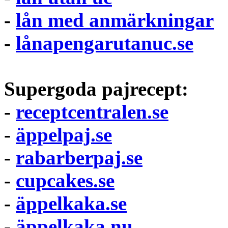
-
lån med anmärkningar
-
lånapengarutanuc.se
Supergoda pajrecept:
-
receptcentralen.se
-
äppelpaj.se
-
rabarberpaj.se
-
cupcakes.se
-
äppelkaka.se
-
äppelkaka.nu