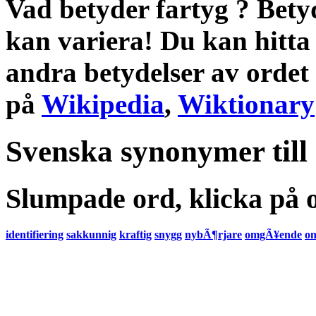
Vad betyder fartyg
?
Bety
kan variera! Du kan hitta
andra
betydelser
av ordet
på
Wikipedia
,
Wiktionary
Svenska synonymer till
Slumpade ord, klicka på o
identifiering
sakkunnig
kraftig
snygg
nybÃ¶rjare
omgÃ¥ende
on