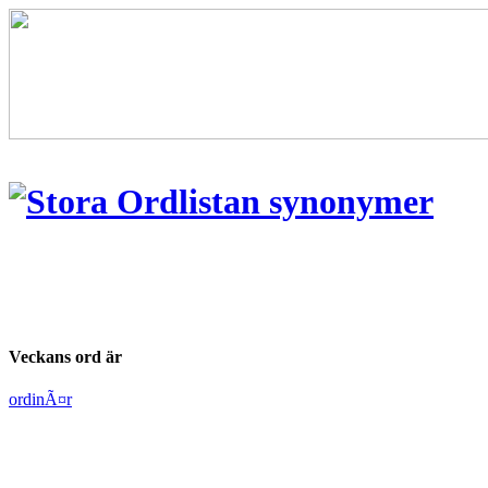
Veckans ord är
ordinÃ¤r