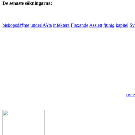
De senaste sökningarna:
biskopsdã¶me
underlÃ¥ta
infektera
Flaxande
Assiett
fjunig
kapitel
Sv
Fler T