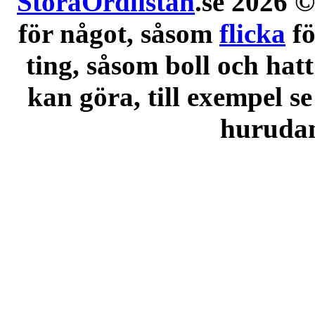
StoraOrdlistan
.se 2026 ©
för något, såsom
flicka
f
ting, såsom boll och hatt
kan göra, till exempel se
hurudana