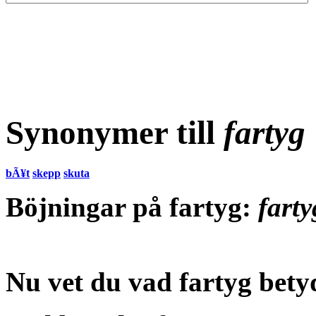
Synonymer till
fartyg
bÃ¥t
skepp
skuta
Böjningar på fartyg:
farty
Nu vet du vad
fartyg bety