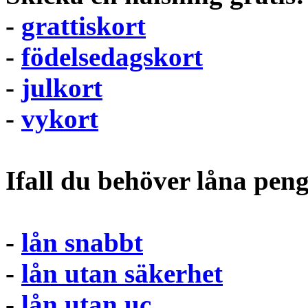
-
grattiskort
-
födelsedagskort
-
julkort
-
vykort
Ifall du behöver låna pen
-
lån snabbt
-
lån utan säkerhet
-
lån utan uc