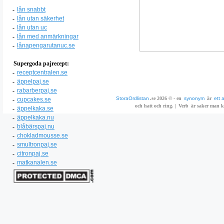
-
lån snabbt
-
lån utan säkerhet
-
lån utan uc
-
lån med anmärkningar
-
lånapengarutanuc.se
Supergoda pajrecept:
-
receptcentralen.se
-
äppelpaj.se
-
rabarberpaj.se
StoraOrdlistan
.se 2026 © - en
synonym
är
ett 
-
cupcakes.se
och hatt och ring. |
Verb
är saker man ka
-
äppelkaka.se
-
äppelkaka.nu
-
blåbärspaj.nu
-
chokladmousse.se
-
smultronpaj.se
-
citronpaj.se
-
matkanalen.se