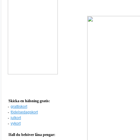
Skicka en hälsning gratis:
-
grattiskort
-
födelsedagskort
-
julkort
-
vykort
Ifall du behöver låna pengar: