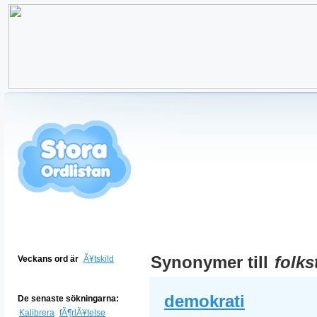
Synonymer till
folks
Veckans ord är
Ã¥tskild
demokrati
De senaste sökningarna:
Kalibrera
fÃ¶rlÃ¥telse