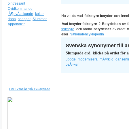
ointressant
Ovidkommande
lÃ¶jevÃ¤ckande
kollar
Nu vet du vad
folkstyre betyder
och
inne
dona
snappat
Slummer
Vad betyder folkstyre
?
Betydelsen
av
f
Appendicit
folkstyre
och andra
betydelser
av ordet
f
eller
Nationalencyklopedin
Svenska synonymer till a
Slumpade ord, klicka på ordet för a
uppge
modernisera
mÃ¤rklig
oansenl
osÃ¤ker
Fler TV-tablåer på TVSajten.se