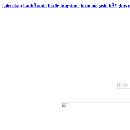
galenskap
kanhÃ¤nda
festlig
tungsinne
form
magasin
hÃ¶ghus
n
RSS 