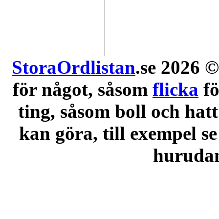
StoraOrdlistan
.se 2026 ©
för något, såsom
flicka
f
ting, såsom boll och hatt
kan göra, till exempel se
hurudana