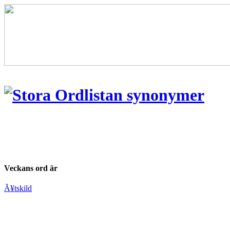
Veckans ord är
Ã¥tskild