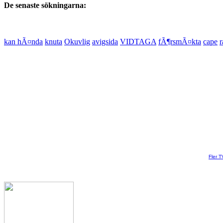
De senaste sökningarna:
kan hÃ¤nda
knuta
Okuvlig
avigsida
VIDTAGA
fÃ¶rsmÃ¤kta
cape
r
Fler T