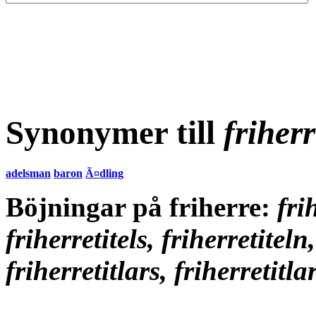
Synonymer till
friher
adelsman
baron
Ã¤dling
Böjningar på friherre:
fri
friherretitels, friherretiteln,
friherretitlars, friherretitl