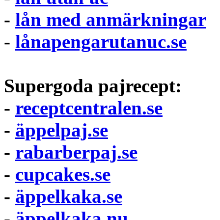
-
lån med anmärkningar
-
lånapengarutanuc.se
Supergoda pajrecept:
-
receptcentralen.se
-
äppelpaj.se
-
rabarberpaj.se
-
cupcakes.se
-
äppelkaka.se
-
äppelkaka.nu