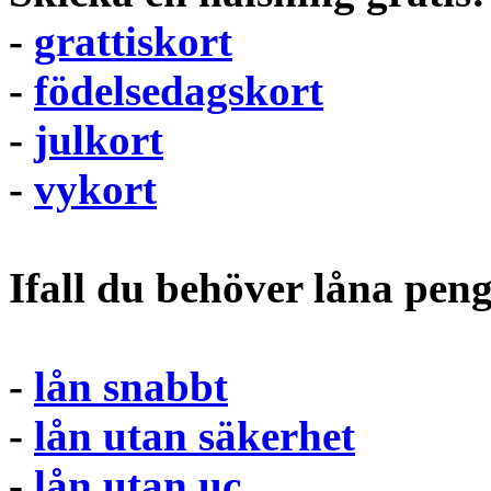
-
grattiskort
-
födelsedagskort
-
julkort
-
vykort
Ifall du behöver låna pen
-
lån snabbt
-
lån utan säkerhet
-
lån utan uc