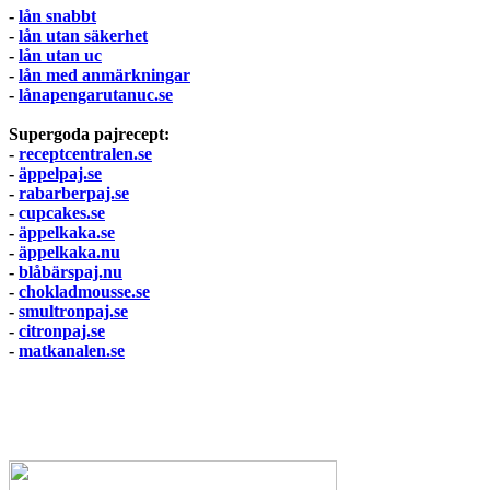
-
lån snabbt
-
lån utan säkerhet
-
lån utan uc
-
lån med anmärkningar
-
lånapengarutanuc.se
Supergoda pajrecept:
-
receptcentralen.se
-
äppelpaj.se
-
rabarberpaj.se
-
cupcakes.se
-
äppelkaka.se
-
äppelkaka.nu
-
blåbärspaj.nu
-
chokladmousse.se
-
smultronpaj.se
-
citronpaj.se
-
matkanalen.se