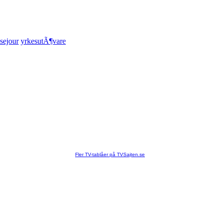
sejour
yrkesutÃ¶vare
Fler TV-tablåer på TVSajten.se