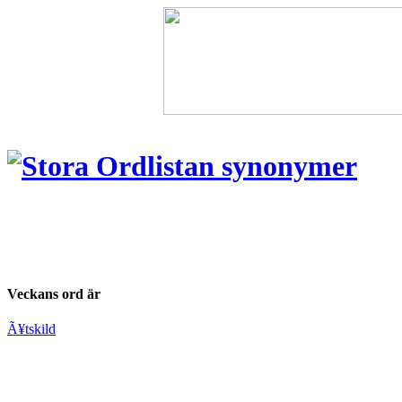
Veckans ord är
Ã¥tskild