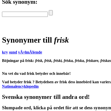
Sök synonym:
Synonymer till
frisk
kry
sund
vÃ¤lmÃ¥ende
Böjningar på frisk:
frisk, frisk, friskt, friska, friska, friskare, friskas
Nu vet du vad
frisk betyder
och
innebär
!
Vad betyder frisk
?
Betydelsen
av
frisk
dess
innebörd
kan variera
Nationalencyklopedin
Svenska synonymer till andra ord!
Slumpade ord, klicka på ordet för att se dess synony