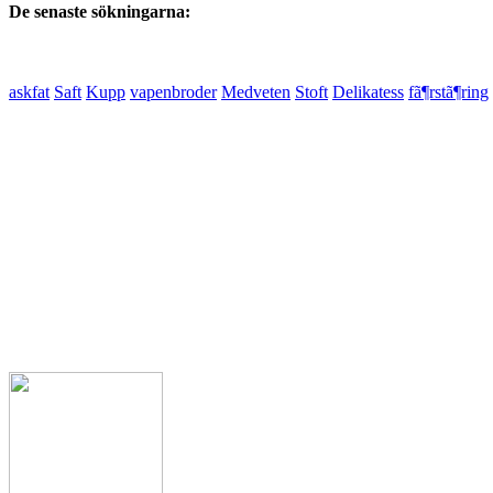
De senaste sökningarna:
askfat
Saft
Kupp
vapenbroder
Medveten
Stoft
Delikatess
fã¶rstã¶ring