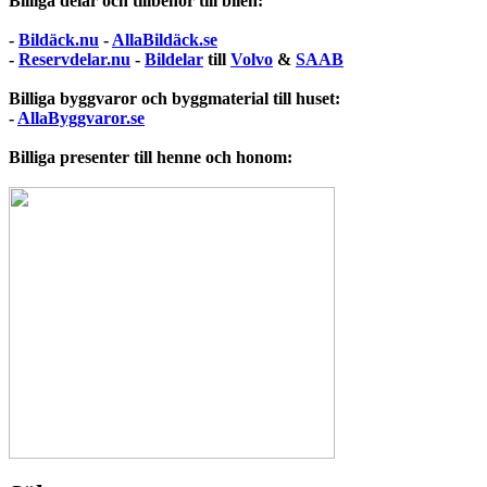
Billiga delar och tillbehör till bilen:
-
Bildäck.nu
-
AllaBildäck.se
-
Reservdelar.nu
-
Bildelar
till
Volvo
&
SAAB
Billiga byggvaror och byggmaterial till huset:
-
AllaByggvaror.se
Billiga presenter till henne och honom: