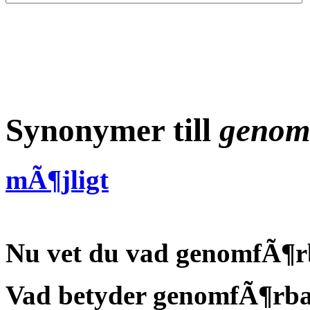
Synonymer till
genom
mÃ¶jligt
Nu vet du vad
genomfÃ¶rb
Vad betyder genomfÃ¶rb