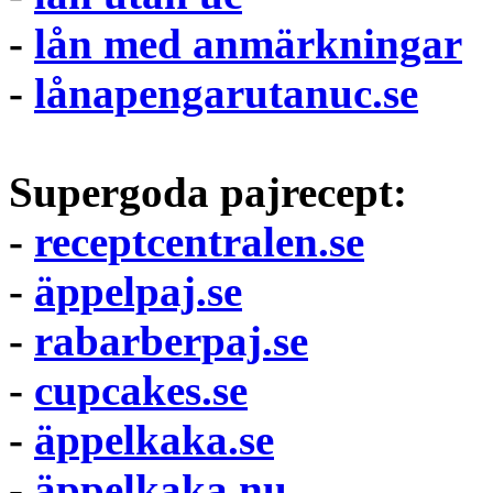
-
lån med anmärkningar
-
lånapengarutanuc.se
Supergoda pajrecept:
-
receptcentralen.se
-
äppelpaj.se
-
rabarberpaj.se
-
cupcakes.se
-
äppelkaka.se
-
äppelkaka.nu