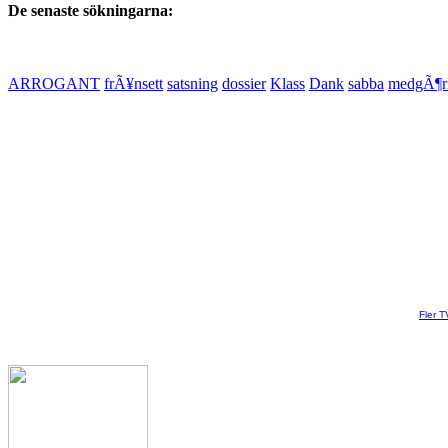
De senaste sökningarna:
ARROGANT
frÃ¥nsett
satsning
dossier
Klass
Dank
sabba
medgÃ¶rl
Fler T