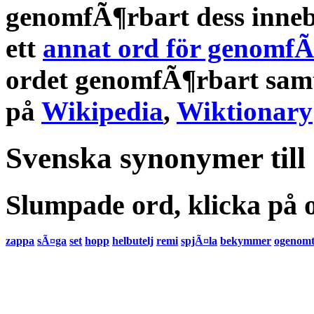
genomfÃ¶rbart
dess
inne
ett
annat ord för genomfÃ
ordet
genomfÃ¶rbart
sam
på
Wikipedia
,
Wiktionary
Svenska synonymer till
Slumpade ord, klicka på o
zappa
sÃ¤ga
set
hopp
helbutelj
remi
spjÃ¤la
bekymmer
ogenom