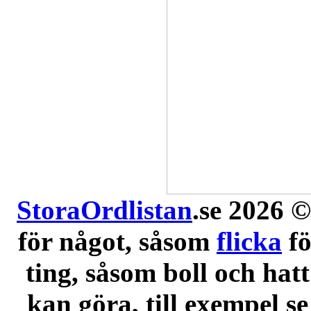
StoraOrdlistan
.se 2026 ©
för något, såsom
flicka
f
ting, såsom boll och hatt
kan göra, till exempel se