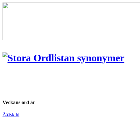
Veckans ord är
Ã¥tskild