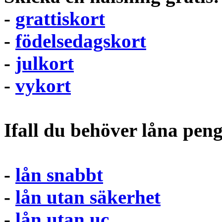
-
grattiskort
-
födelsedagskort
-
julkort
-
vykort
Ifall du behöver låna pen
-
lån snabbt
-
lån utan säkerhet
-
lån utan uc