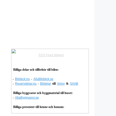
RSS Feed Widget
Billiga delar och tillbehör till bilen:
-
Bildäck.nu
-
AllaBildäck.se
-
Reservdelar.nu
-
Bildelar
till
Volvo
&
SAAB
Billiga byggvaror och byggmaterial till huset:
-
AllaByggvaror.se
Billiga presenter till henne och honom: