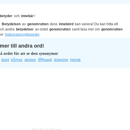
betyder
och
innebär
!
?
Betydelsen
av
genomrutten
dess
innebörd
kan variera! Du kan hitta ett
ch andra
betydelser
av ordet
genomrutten
samt läsa mer om
genomrutten
ler
Nationalencyklopedin
er till andra ord!
å ordet för att se dess synonymer
klant
bÃ¤rsa
skojare
fÃ¶rsagd
dragning
hemsk