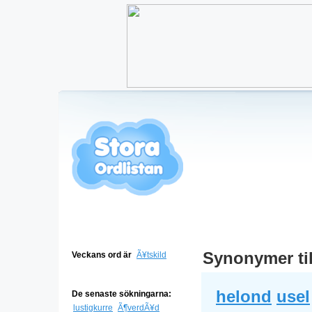
Synonymer ti
Veckans ord är
Ã¥tskild
helond
usel
De senaste sökningarna:
lustigkurre
Ã¶verdÃ¥d