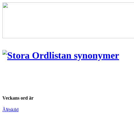
Veckans ord är
Ã¥tskild