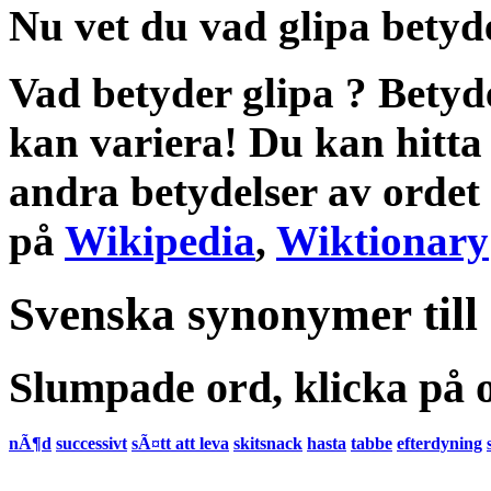
Nu vet du vad
glipa betyd
Vad betyder glipa
?
Betyd
kan variera! Du kan hitta
andra
betydelser
av ordet
på
Wikipedia
,
Wiktionary
Svenska synonymer till
Slumpade ord, klicka på o
nÃ¶d
successivt
sÃ¤tt att leva
skitsnack
hasta
tabbe
efterdyning