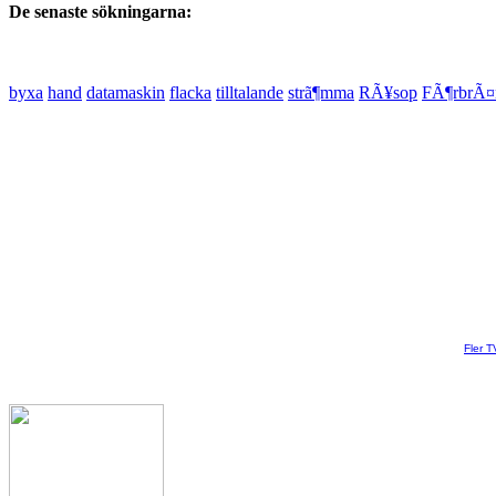
De senaste sökningarna:
byxa
hand
datamaskin
flacka
tilltalande
strã¶mma
RÃ¥sop
FÃ¶rbrÃ¤
Fler T