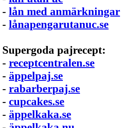
-
lån med anmärkningar
-
lånapengarutanuc.se
Supergoda pajrecept:
-
receptcentralen.se
-
äppelpaj.se
-
rabarberpaj.se
-
cupcakes.se
-
äppelkaka.se
-
äppelkaka.nu