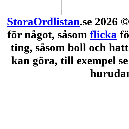
StoraOrdlistan
.se 2026 ©
för något, såsom
flicka
f
ting, såsom boll och hatt
kan göra, till exempel se
hurudana