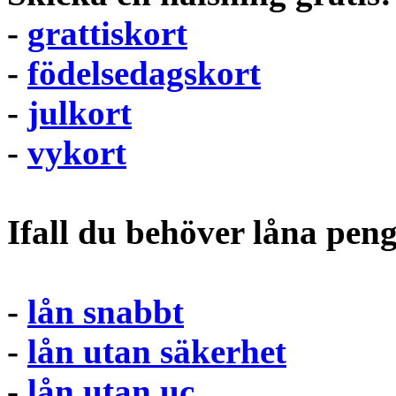
-
grattiskort
-
födelsedagskort
-
julkort
-
vykort
Ifall du behöver låna pen
-
lån snabbt
-
lån utan säkerhet
-
lån utan uc