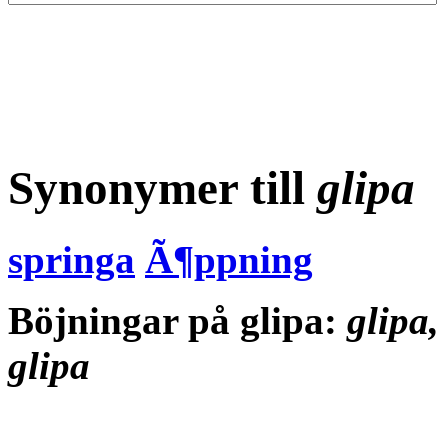
Synonymer till
glipa
springa
Ã¶ppning
Böjningar på glipa:
glipa,
glipa