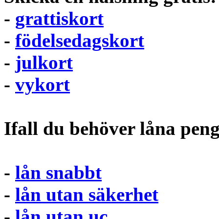
-
grattiskort
-
födelsedagskort
-
julkort
-
vykort
Ifall du behöver låna pen
-
lån snabbt
-
lån utan säkerhet
-
lån utan uc