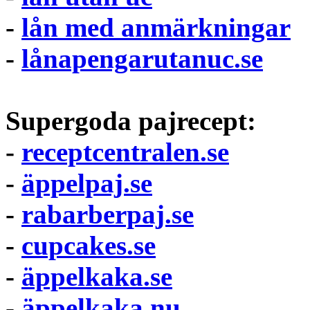
-
lån med anmärkningar
-
lånapengarutanuc.se
Supergoda pajrecept:
-
receptcentralen.se
-
äppelpaj.se
-
rabarberpaj.se
-
cupcakes.se
-
äppelkaka.se
-
äppelkaka.nu