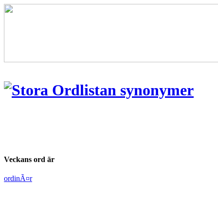
Veckans ord är
ordinÃ¤r