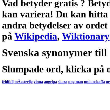
Vad betyder gratis
?
Betyd
kan variera! Du kan hitta
andra
betydelser
av ordet
på
Wikipedia
,
Wiktionary
Svenska synonymer till
Slumpade ord, klicka på o
fridfull
mÃ¤sterlig
vinna
angripa
skara
ung man
undanskaffa
ne