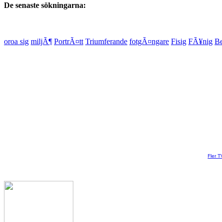
De senaste sökningarna:
oroa sig
miljÃ¶
PortrÃ¤tt
Triumferande
fotgÃ¤ngare
Fisig
FÃ¥nig
Be
Fler T