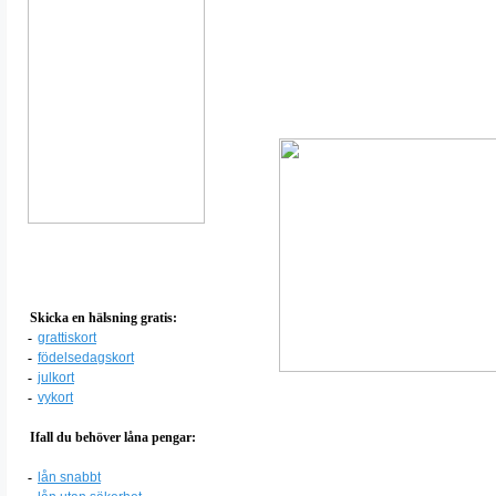
Skicka en hälsning gratis:
-
grattiskort
-
födelsedagskort
-
julkort
-
vykort
Ifall du behöver låna pengar:
-
lån snabbt