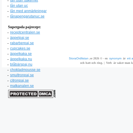
-
lån utan säkerhet
-
lån utan uc
-
lån med anmärkningar
-
lånapengarutanuc.se
Supergoda pajrecept:
-
receptcentralen.se
-
äppelpaj.se
-
rabarberpaj.se
-
cupcakes.se
-
äppelkaka.se
StoraOrdlistan
.se 2026 © - en
synonym
är
ett 
-
äppelkaka.nu
och hatt och ring. |
Verb
är saker man ka
-
blåbärspaj.nu
-
chokladmousse.se
-
smultronpaj.se
-
citronpaj.se
-
matkanalen.se