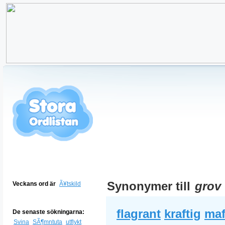
Synonymer till
grov
Veckans ord är
Ã¥tskild
flagrant
kraftig
maf
De senaste sökningarna:
Svina
SÃ¶mntuta
utflykt