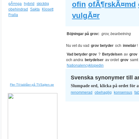
ofin
ofÃ¶rskÃ¤md
gÃ¤nga
hybrid
skicklig
obehindrad
Sakta
Klosett
vulgÃ¤r
Fralla
Böjningar på grov:
grov, bearbetning
Nu vet du vad
grov betyder
och
innebär
!
Vad betyder grov
?
Betydelsen
av
grov
och andra
betydelser
av ordet
grov
samt
Nationalencyklopedin
Svenska synonymer till a
Fler TV-tablåer på TVSajten.se
Slumpade ord, klicka på ordet för a
renommerad
obehaglig
konsensus
fa