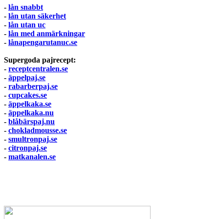
-
lån snabbt
-
lån utan säkerhet
-
lån utan uc
-
lån med anmärkningar
-
lånapengarutanuc.se
Supergoda pajrecept:
-
receptcentralen.se
-
äppelpaj.se
-
rabarberpaj.se
-
cupcakes.se
-
äppelkaka.se
-
äppelkaka.nu
-
blåbärspaj.nu
-
chokladmousse.se
-
smultronpaj.se
-
citronpaj.se
-
matkanalen.se