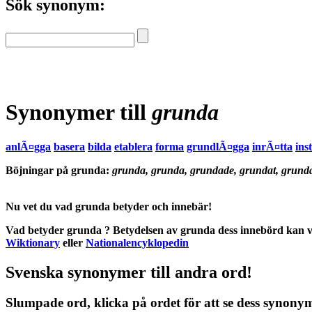
Sök synonym:
Synonymer till
grunda
anlÃ¤gga
basera
bilda
etablera
forma
grundlÃ¤gga
inrÃ¤tta
inst
Böjningar på grunda:
grunda, grunda, grundade, grundat, grunda
Nu vet du vad
grunda betyder
och
innebär
!
Vad betyder grunda
?
Betydelsen
av
grunda
dess
innebörd
kan v
Wiktionary
eller
Nationalencyklopedin
Svenska synonymer till andra ord!
Slumpade ord, klicka på ordet för att se dess synony