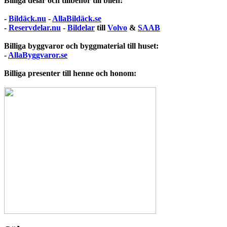
Billiga delar och tillbehör till bilen:
-
Bildäck.nu
-
AllaBildäck.se
-
Reservdelar.nu
-
Bildelar
till
Volvo
&
SAAB
Billiga byggvaror och byggmaterial till huset:
-
AllaByggvaror.se
Billiga presenter till henne och honom: