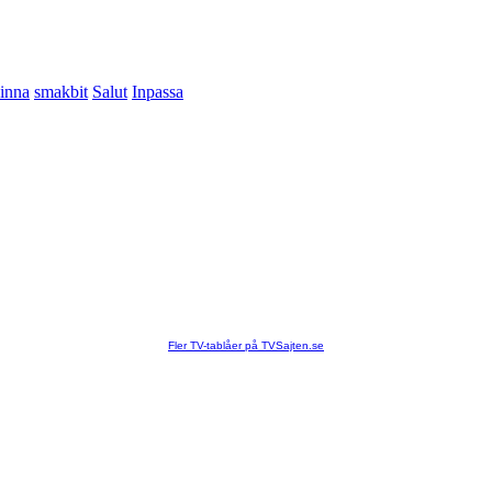
inna
smakbit
Salut
Inpassa
Fler TV-tablåer på TVSajten.se