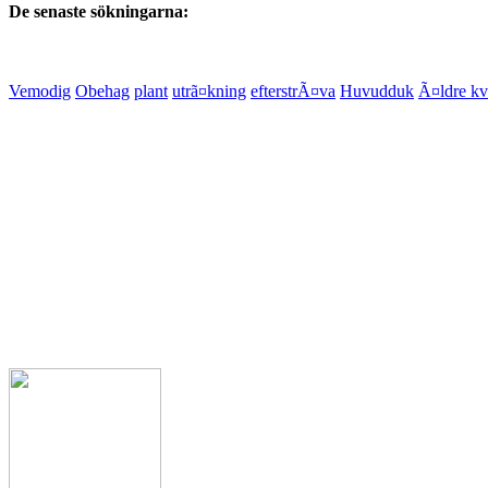
De senaste sökningarna:
Vemodig
Obehag
plant
utrã¤kning
efterstrÃ¤va
Huvudduk
Ã¤ldre kv