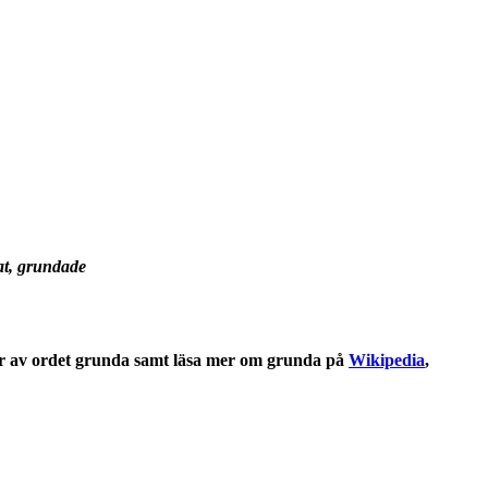
at, grundade
r
av ordet
grunda
samt läsa mer om
grunda
på
Wikipedia
,