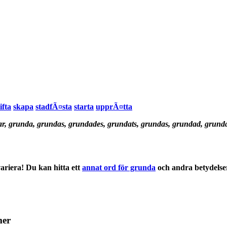
ifta
skapa
stadfÃ¤sta
starta
upprÃ¤tta
r, grunda, grundas, grundades, grundats, grundas, grundad, grund
ariera! Du kan hitta ett
annat ord för grunda
och andra
betydelse
mer