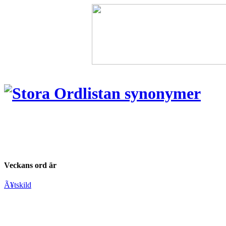
Veckans ord är
Ã¥tskild