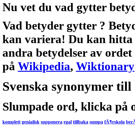
Nu vet du vad
gytter bety
Vad betyder gytter
?
Bety
kan variera! Du kan hitta
andra
betydelser
av ordet
på
Wikipedia
,
Wiktionary
Svenska synonymer till
Slumpade ord, klicka på o
komplett
genialisk
supponera
egal
tillbaka
sumpa
fÃ¶rskola
ber