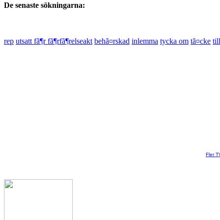
De senaste sökningarna:
rep
utsatt fã¶r fã¶rfã¶relseakt
behã¤rskad
inlemma
tycka om
tã¤cke
til
Fler T