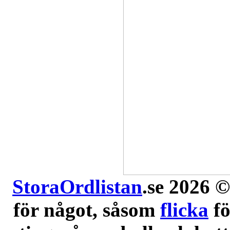
StoraOrdlistan
.se 2026 ©
för något, såsom
flicka
f