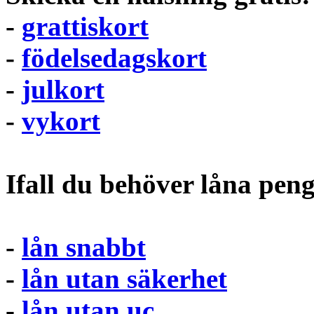
-
grattiskort
-
födelsedagskort
-
julkort
-
vykort
Ifall du behöver låna pen
-
lån snabbt
-
lån utan säkerhet
-
lån utan uc