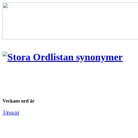
Veckans ord är
Ã¥tskild