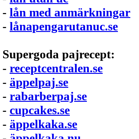
-
lån med anmärkningar
-
lånapengarutanuc.se
Supergoda pajrecept:
-
receptcentralen.se
-
äppelpaj.se
-
rabarberpaj.se
-
cupcakes.se
-
äppelkaka.se
-
äppelkaka.nu