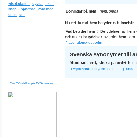
vilseledande
styvna
alkali
knop
upphettad
Vara med
Böjningar på hem:
hem, bjuda
en titt
uns
Nu vet du vad
hem betyder
och
innebär
!
Vad betyder hem
?
Betydelsen
av
hem
och andra
betydelser
av ordet
hem
samt
Nationalencyklopedin
Svenska synonymer till a
Slumpade ord, klicka på ordet för a
utÃ¶va sport
uttrycka
befattning
underl
Fler TV-tablåer på TVSajten.se