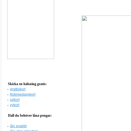
Skicka en hälsning gratis:
-
grattiskort
-
födelsedagskort
-
julkort
-
vykort
Ifall du behöver låna pengar:
-
lån snabbt