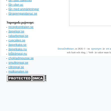
-
lån utan säkerhet
-
lån utan uc
-
lån med anmärkningar
-
lånapengarutanuc.se
Supergoda pajrecept:
-
receptcentralen.se
-
äppelpaj.se
-
rabarberpaj.se
-
cupcakes.se
-
äppelkaka.se
StoraOrdlistan
.se 2026 © - en
synonym
är
ett 
-
äppelkaka.nu
och hatt och ring. |
Verb
är saker man ka
-
blåbärspaj.nu
-
chokladmousse.se
-
smultronpaj.se
-
citronpaj.se
-
matkanalen.se