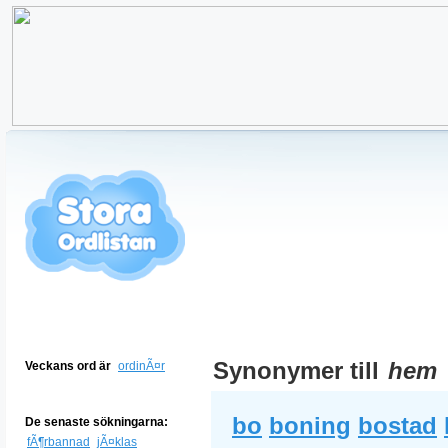
Synonymer till
hem
Veckans ord är
ordinÃ¤r
bo
boning
bostad
De senaste sökningarna:
fÃ¶rbannad
jÃ¤klas