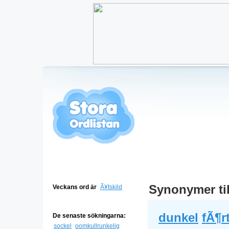
Synonymer ti
Veckans ord är
Ã¥tskild
dunkel
fÃ¶r
De senaste sökningarna:
sockel
oomkullrunkelig