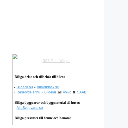
RSS Feed Widget
Billiga delar och tillbehör till bilen:
-
Bildäck.nu
-
AllaBildäck.se
-
Reservdelar.nu
-
Bildelar
till
Volvo
&
SAAB
Billiga byggvaror och byggmaterial till huset:
-
AllaByggvaror.se
Billiga presenter till henne och honom: