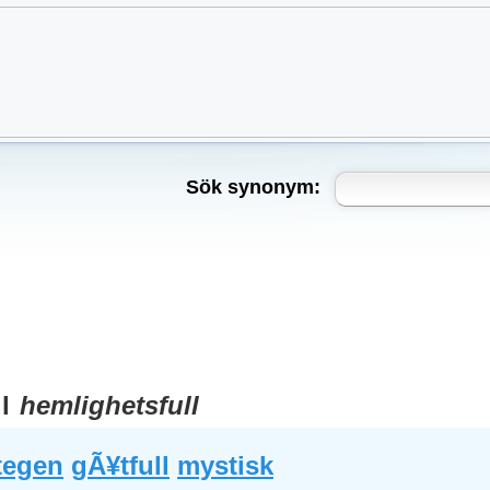
Sök synonym:
ll
hemlighetsfull
tegen
gÃ¥tfull
mystisk