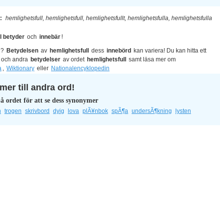
l:
hemlighetsfull, hemlighetsfull, hemlighetsfullt, hemlighetsfulla, hemlighetsfulla
l betyder
och
innebär
!
?
Betydelsen
av
hemlighetsfull
dess
innebörd
kan variera! Du kan hitta ett
och andra
betydelser
av ordet
hemlighetsfull
samt läsa mer om
a
,
Wiktionary
eller
Nationalencyklopedin
er till andra ord!
å ordet för att se dess synonymer
n
trogen
skrivbord
dyig
lova
plÃ¥nbok
spÃ¶a
undersÃ¶kning
lysten