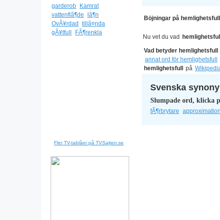
garderob
Kamrat
vattenflã¶de
lã¶n
Böjningar på hemlighetsful
OvÃ¥rdad
tillã¤nda
gÃ¥tfull
FÃ¶renkla
Nu vet du vad
hemlighetsful
Vad betyder hemlighetsfull
annat ord för hemlighetsfull
hemlighetsfull
på
Wikipedi
Svenska synonym
Slumpade ord, klicka p
fÃ¶rbrytare
approximatio
Fler TV-tablåer på TVSajten.se