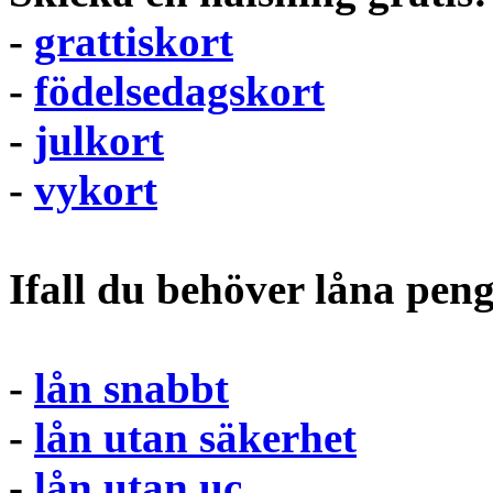
-
grattiskort
-
födelsedagskort
-
julkort
-
vykort
Ifall du behöver låna pen
-
lån snabbt
-
lån utan säkerhet
-
lån utan uc