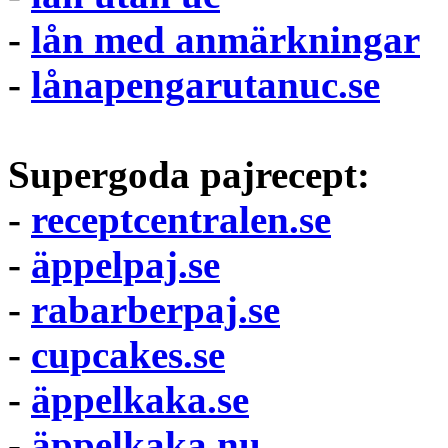
-
lån med anmärkningar
-
lånapengarutanuc.se
Supergoda pajrecept:
-
receptcentralen.se
-
äppelpaj.se
-
rabarberpaj.se
-
cupcakes.se
-
äppelkaka.se
-
äppelkaka.nu