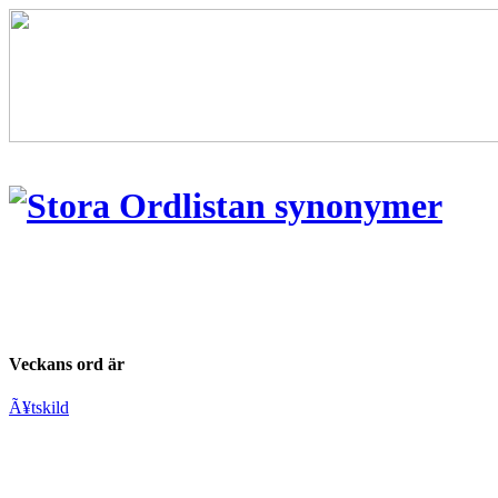
Veckans ord är
Ã¥tskild