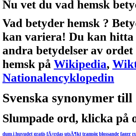
Nu vet du vad
hemsk bety
Vad betyder hemsk
?
Bety
kan variera! Du kan hitta
andra
betydelser
av ordet
hemsk
på
Wikipedia
,
Wikt
Nationalencyklopedin
Svenska synonymer till
Slumpade ord, klicka på o
dum i huvudet
gratis
fÃ¤rdas
utsÃ¶kt
tramsig
blossande
fager
r