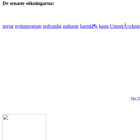
De senaste sökningarna:
grejar
nyttoprogram
sedvanlig
galnaste
harmlã¶s
kasta
UppstrÃ¤ckni
Fler T