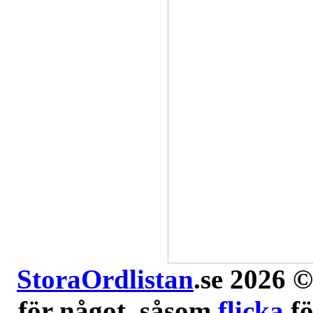
StoraOrdlistan
.se 2026 ©
för något, såsom
flicka
f