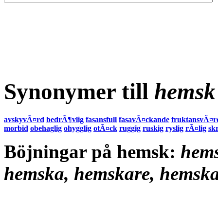
Synonymer till
hemsk
avskyvÃ¤rd
bedrÃ¶vlig
fasansfull
fasavÃ¤ckande
fruktansvÃ¤r
morbid
obehaglig
ohygglig
otÃ¤ck
ruggig
ruskig
ryslig
rÃ¤lig
sk
Böjningar på hemsk:
hems
hemska, hemskare, hemska