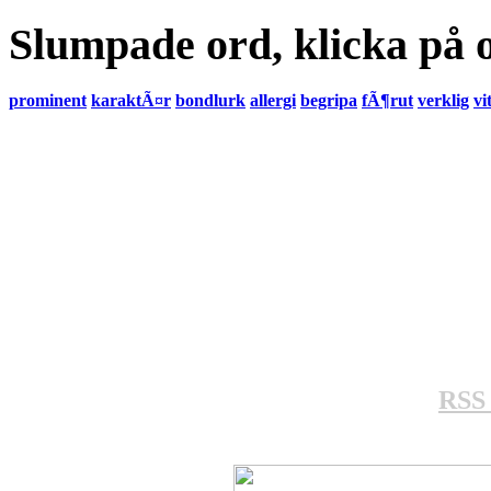
Slumpade ord, klicka på o
prominent
karaktÃ¤r
bondlurk
allergi
begripa
fÃ¶rut
verklig
vi
RSS 