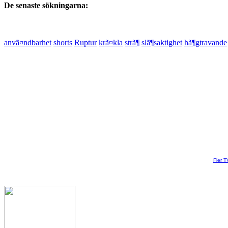
De senaste sökningarna:
anvã¤ndbarhet
shorts
Ruptur
krã¤kla
strã¶
slã¶saktighet
hã¶gtravande
Fler T