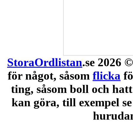
StoraOrdlistan
.se 2026 ©
för något, såsom
flicka
f
ting, såsom boll och hatt
kan göra, till exempel se
hurudana