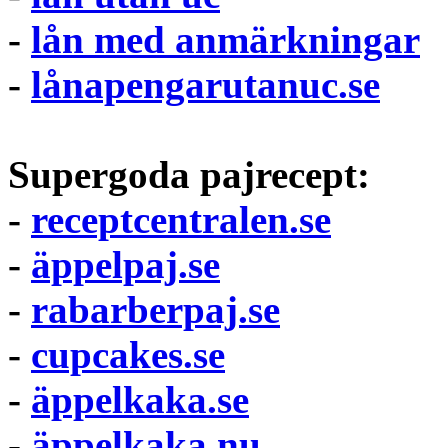
-
lån med anmärkningar
-
lånapengarutanuc.se
Supergoda pajrecept:
-
receptcentralen.se
-
äppelpaj.se
-
rabarberpaj.se
-
cupcakes.se
-
äppelkaka.se
-
äppelkaka.nu