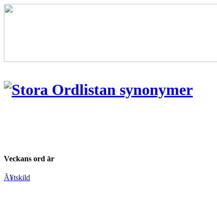
Veckans ord är
Ã¥tskild