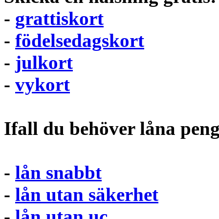
-
grattiskort
-
födelsedagskort
-
julkort
-
vykort
Ifall du behöver låna pen
-
lån snabbt
-
lån utan säkerhet
-
lån utan uc