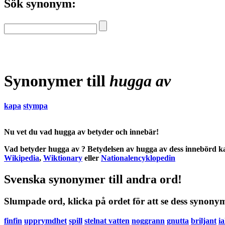
Sök synonym:
Synonymer till
hugga av
kapa
stympa
Nu vet du vad
hugga av betyder
och
innebär
!
Vad betyder hugga av
?
Betydelsen
av
hugga av
dess
innebörd
ka
Wikipedia
,
Wiktionary
eller
Nationalencyklopedin
Svenska synonymer till andra ord!
Slumpade ord, klicka på ordet för att se dess synony
finfin
upprymdhet
spill
stelnat vatten
noggrann
gnutta
briljant
ia