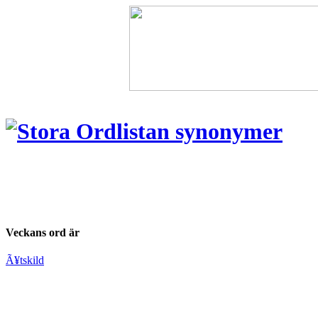
Veckans ord är
Ã¥tskild