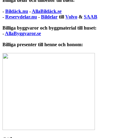
Billiga delar och tillbehör till bilen:
-
Bildäck.nu
-
AllaBildäck.se
-
Reservdelar.nu
-
Bildelar
till
Volvo
&
SAAB
Billiga byggvaror och byggmaterial till huset:
-
AllaByggvaror.se
Billiga presenter till henne och honom: