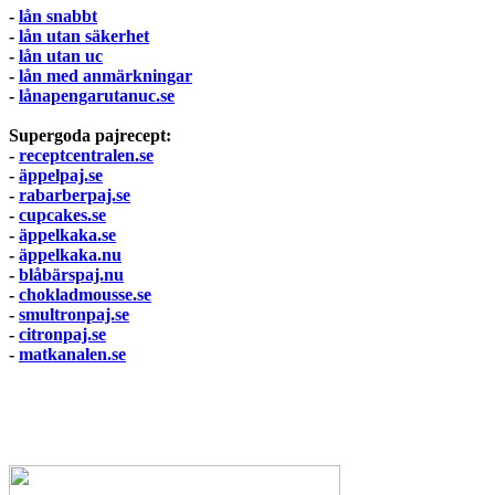
-
lån snabbt
-
lån utan säkerhet
-
lån utan uc
-
lån med anmärkningar
-
lånapengarutanuc.se
Supergoda pajrecept:
-
receptcentralen.se
-
äppelpaj.se
-
rabarberpaj.se
-
cupcakes.se
-
äppelkaka.se
-
äppelkaka.nu
-
blåbärspaj.nu
-
chokladmousse.se
-
smultronpaj.se
-
citronpaj.se
-
matkanalen.se