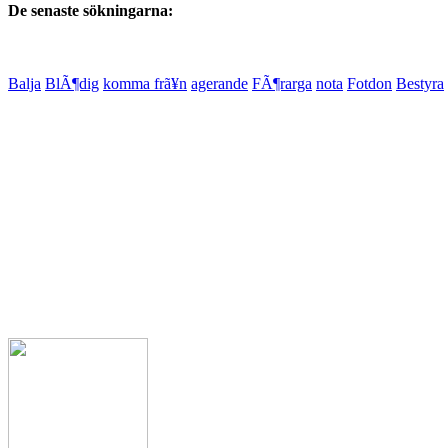
De senaste sökningarna:
Balja
BlÃ¶dig
komma frã¥n
agerande
FÃ¶rarga
nota
Fotdon
Bestyra