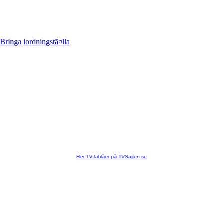
Bringa
iordningstã¤lla
Fler TV-tablåer på TVSajten.se