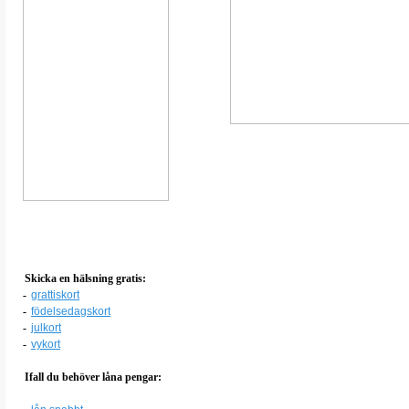
Skicka en hälsning gratis:
-
grattiskort
-
födelsedagskort
-
julkort
-
vykort
Ifall du behöver låna pengar: