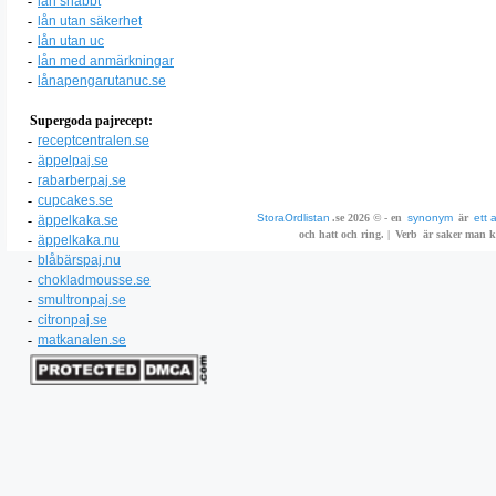
-
lån snabbt
-
lån utan säkerhet
-
lån utan uc
-
lån med anmärkningar
-
lånapengarutanuc.se
Supergoda pajrecept:
-
receptcentralen.se
-
äppelpaj.se
-
rabarberpaj.se
-
cupcakes.se
StoraOrdlistan
.se 2026 © - en
synonym
är
ett 
-
äppelkaka.se
och hatt och ring. |
Verb
är saker man ka
-
äppelkaka.nu
-
blåbärspaj.nu
-
chokladmousse.se
-
smultronpaj.se
-
citronpaj.se
-
matkanalen.se