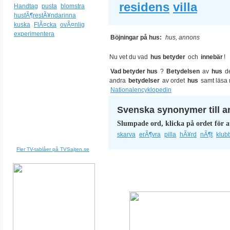
residens
villa
Handtag
pusta
blomstra
husfÃ¶restÃ¥ndarinna
kuska
FlÃ¤cka
ovÃ¤nlig
experimentera
Böjningar på hus:
hus, annons
Nu vet du vad
hus betyder
och
innebär
!
Vad betyder hus
?
Betydelsen
av
hus
d
andra
betydelser
av ordet
hus
samt läsa
Nationalencyklopedin
Svenska synonymer till a
Slumpade ord, klicka på ordet för a
skarva
erÃ¶vra
pilla
hÃ¥rd
nÃ¶t
klub
Fler TV-tablåer på TVSajten.se