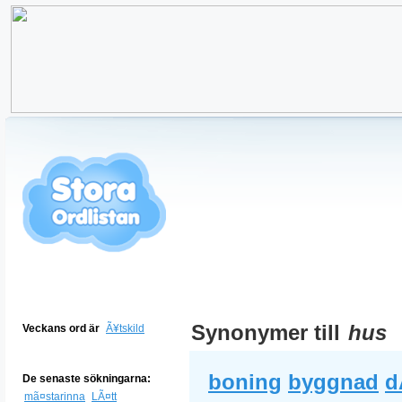
Synonymer till
hus
Veckans ord är
Ã¥tskild
boning
byggnad
d
De senaste sökningarna:
mã¤starinna
LÃ¤tt