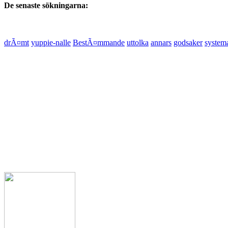
De senaste sökningarna:
drÃ¤mt
yuppie-nalle
BestÃ¤mmande
uttolka
annars
godsaker
systema