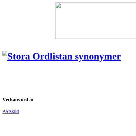
Veckans ord är
Ã¥tskild