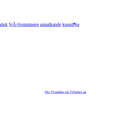
tisk
SjÃ¤lvupptagen
annalkande
kungã¶ra
Fler TV-tablåer på TVSajten.se