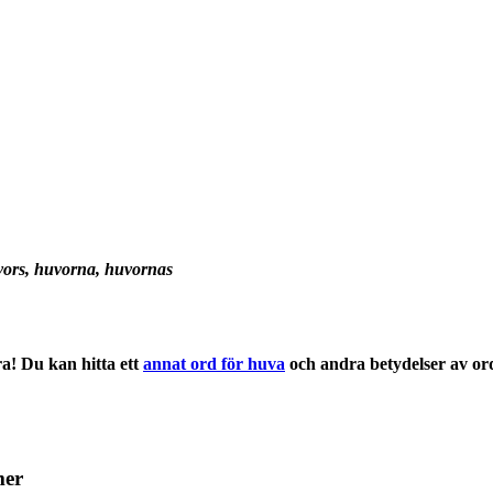
vors, huvorna, huvornas
a! Du kan hitta ett
annat ord för huva
och andra
betydelser
av or
mer