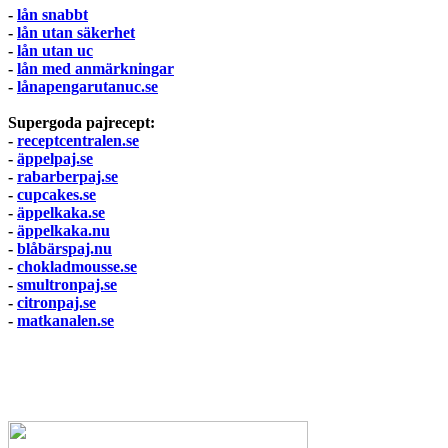
-
lån snabbt
-
lån utan säkerhet
-
lån utan uc
-
lån med anmärkningar
-
lånapengarutanuc.se
Supergoda pajrecept:
-
receptcentralen.se
-
äppelpaj.se
-
rabarberpaj.se
-
cupcakes.se
-
äppelkaka.se
-
äppelkaka.nu
-
blåbärspaj.nu
-
chokladmousse.se
-
smultronpaj.se
-
citronpaj.se
-
matkanalen.se