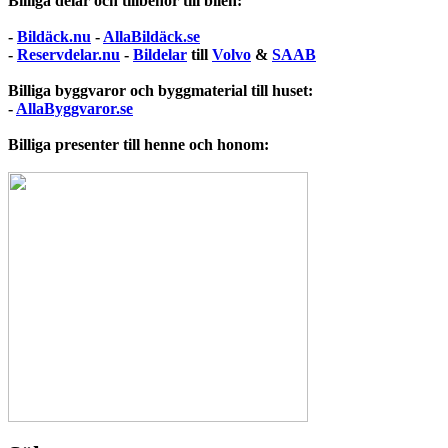
Billiga delar och tillbehör till bilen:
-
Bildäck.nu
-
AllaBildäck.se
-
Reservdelar.nu
-
Bildelar
till
Volvo
&
SAAB
Billiga byggvaror och byggmaterial till huset:
-
AllaByggvaror.se
Billiga presenter till henne och honom: