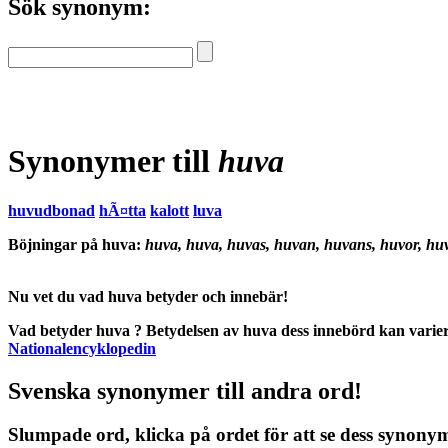
Sök synonym:
Synonymer till
huva
huvudbonad
hÃ¤tta
kalott
luva
Böjningar på huva:
huva, huva, huvas, huvan, huvans, huvor, hu
Nu vet du vad
huva betyder
och
innebär
!
Vad betyder huva
?
Betydelsen
av
huva
dess
innebörd
kan varier
Nationalencyklopedin
Svenska synonymer till andra ord!
Slumpade ord, klicka på ordet för att se dess synony