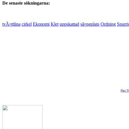
De senaste sökningarna:
tvÃ¤ttlina
cirkel
Ekonomi
Klet
uppskattad
sã¤ngplats
Ordning
Snurri
Fler T