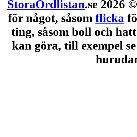
StoraOrdlistan
.se 2026 ©
för något, såsom
flicka
f
ting, såsom boll och hatt
kan göra, till exempel se
hurudana