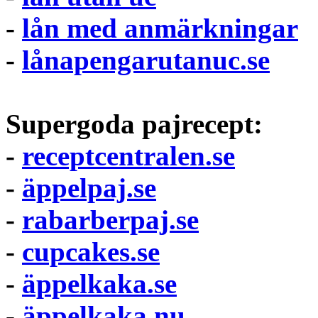
-
lån med anmärkningar
-
lånapengarutanuc.se
Supergoda pajrecept:
-
receptcentralen.se
-
äppelpaj.se
-
rabarberpaj.se
-
cupcakes.se
-
äppelkaka.se
-
äppelkaka.nu