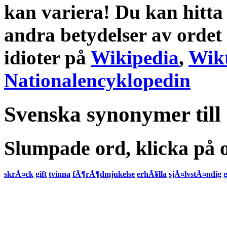
kan variera! Du kan hitta
andra
betydelser
av ordet
idioter
på
Wikipedia
,
Wik
Nationalencyklopedin
Svenska synonymer till
Slumpade ord, klicka på o
skrÃ¤ck
gift
tvinna
fÃ¶rÃ¶dmjukelse
erhÃ¥lla
sjÃ¤lvstÃ¤ndig