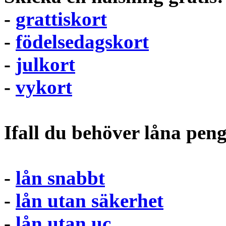
-
grattiskort
-
födelsedagskort
-
julkort
-
vykort
Ifall du behöver låna pen
-
lån snabbt
-
lån utan säkerhet
-
lån utan uc