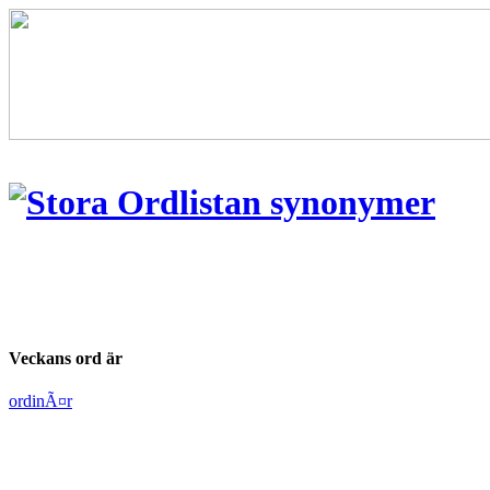
Veckans ord är
ordinÃ¤r