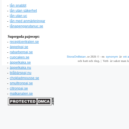
-
lån snabbt
-
lån utan säkerhet
-
lån utan uc
-
lån med anmärkningar
-
lånapengarutanuc.se
Supergoda pajrecept:
-
receptcentralen.se
-
äppelpaj.se
-
rabarberpaj.se
StoraOrdlistan
.se 2026 © - en
synonym
är
ett 
-
cupcakes.se
och hatt och ring. |
Verb
är saker man ka
-
äppelkaka.se
-
äppelkaka.nu
-
blåbärspaj.nu
-
chokladmousse.se
-
smultronpaj.se
-
citronpaj.se
-
matkanalen.se