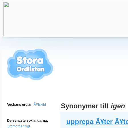
Synonymer till
igen
Veckans ord är
Ã¥tskild
upprepa
Ã¥ter
Ã¥t
De senaste sökningarna:
utomordentligt