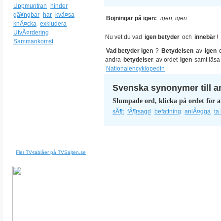
Uppmuntran
hinder
gã¥ngbar
har
kvã¤sa
Böjningar på igen:
igen, igen
knÃ¤cka
exkludera
UtvÃ¤rdering
Nu vet du vad
igen betyder
och
innebär
!
Sammankomst
Vad betyder igen
?
Betydelsen
av
igen
andra
betydelser
av ordet
igen
samt läs
Nationalencyklopedin
Svenska synonymer till a
Slumpade ord, klicka på ordet för a
sÃ¶t
fÃ¶rsagd
befattning
anlÃ¤gga
ta
Fler TV-tablåer på TVSajten.se