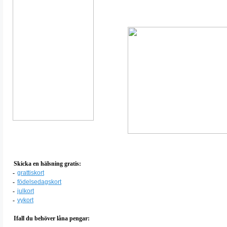
Skicka en hälsning gratis:
-
grattiskort
-
födelsedagskort
-
julkort
-
vykort
Ifall du behöver låna pengar: