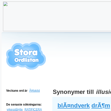
Synonymer till
illus
Veckans ord är
Ã¥tskild
blÃ¤ndverk
drÃ¶m
De senaste sökningarna:
yrkesstã¤lle
RATIFICERA