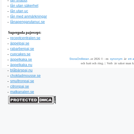
-
lån snabbt
-
lån utan säkerhet
-
lån utan uc
-
lån med anmärkningar
-
lånapengarutanuc.se
Supergoda pajrecept:
-
receptcentralen.se
-
äppelpaj.se
-
rabarberpaj.se
-
cupcakes.se
StoraOrdlistan
.se 2026 © - en
synonym
är
ett 
-
äppelkaka.se
och hatt och ring. |
Verb
är saker man ka
-
äppelkaka.nu
-
blåbärspaj.nu
-
chokladmousse.se
-
smultronpaj.se
-
citronpaj.se
-
matkanalen.se