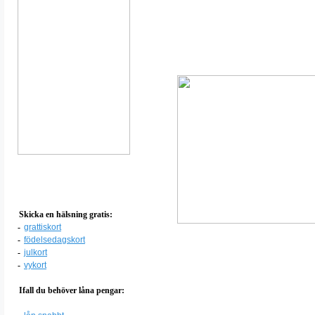
Skicka en hälsning gratis:
-
grattiskort
-
födelsedagskort
-
julkort
-
vykort
Ifall du behöver låna pengar: