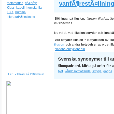
vanfÃ¶restÃ¤llnin
metamorfos
dÃ¤rfÃ¶r
Klass
kapell
hemstã¤lla
FIXA
humma
litteraturfÃ¶rteckning
Böjningar på illusion:
illusion, illusion, il
illusionernas
Nu vet du vad
illusion betyder
och
innebä
Vad betyder illusion
?
Betydelsen
av
ill
illusion
och andra
betydelser
av ordet
il
Nationalencyklopedin
Svenska synonymer till a
Slumpade ord, klicka på ordet för a
hytt
vÃ¤rldsomfattande
smyga
gagna
Fler TV-tablåer på TVSajten.se