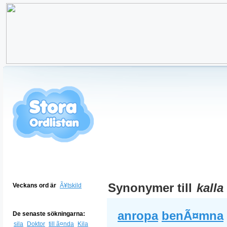
Synonymer till
kalla
Veckans ord är
Ã¥tskild
anropa
benÃ¤mna
De senaste sökningarna:
sila
Doktor
till ã¤nda
Kila