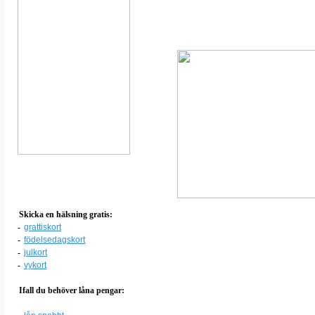
Skicka en hälsning gratis:
-
grattiskort
-
födelsedagskort
-
julkort
-
vykort
Ifall du behöver låna pengar: