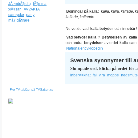
JÃ¤mbÃ¶rdig
tÃ¶mma
blÃ¥san
AVVAKTA
Böjningar på kalla:
kalla, kalla, kallade, ka
samtycke
party
kallade, kallande
mã¥lgã¶rare
Nu vet du vad
kalla betyder
och
innebär
!
Vad betyder kalla
?
Betydelsen
av
kalla
och andra
betydelser
av ordet
kalla
samt
Nationalencyklopedin
Svenska synonymer till a
Slumpade ord, klicka på ordet för a
inberÃ¤knat
fal
vira
moppe
nedsmuts
Fler TV-tablåer på TVSajten.se