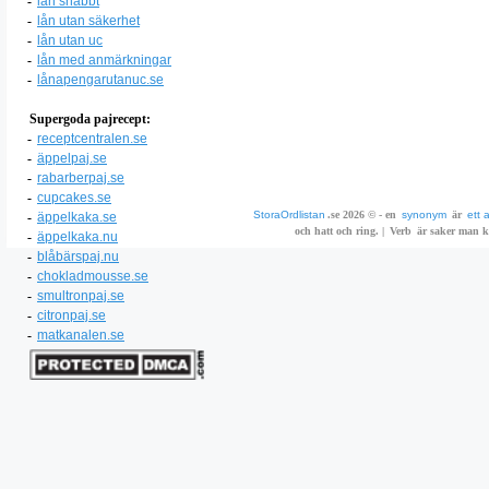
-
lån snabbt
-
lån utan säkerhet
-
lån utan uc
-
lån med anmärkningar
-
lånapengarutanuc.se
Supergoda pajrecept:
-
receptcentralen.se
-
äppelpaj.se
-
rabarberpaj.se
-
cupcakes.se
StoraOrdlistan
.se 2026 © - en
synonym
är
ett 
-
äppelkaka.se
och hatt och ring. |
Verb
är saker man ka
-
äppelkaka.nu
-
blåbärspaj.nu
-
chokladmousse.se
-
smultronpaj.se
-
citronpaj.se
-
matkanalen.se