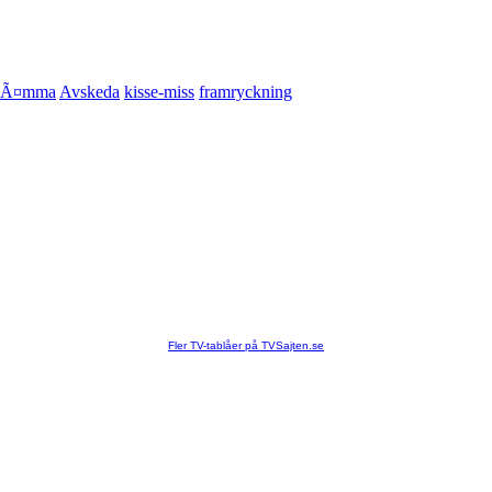
Ã¤mma
Avskeda
kisse-miss
framryckning
Fler TV-tablåer på TVSajten.se