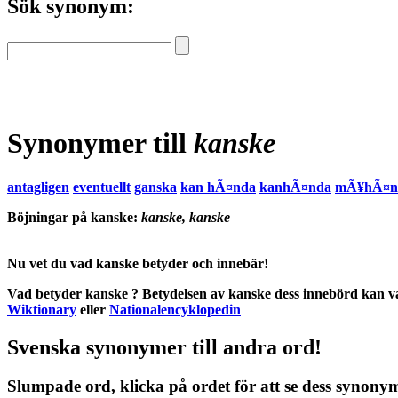
Sök synonym:
Synonymer till
kanske
antagligen
eventuellt
ganska
kan hÃ¤nda
kanhÃ¤nda
mÃ¥hÃ¤n
Böjningar på kanske:
kanske, kanske
Nu vet du vad
kanske betyder
och
innebär
!
Vad betyder kanske
?
Betydelsen
av
kanske
dess
innebörd
kan va
Wiktionary
eller
Nationalencyklopedin
Svenska synonymer till andra ord!
Slumpade ord, klicka på ordet för att se dess synony