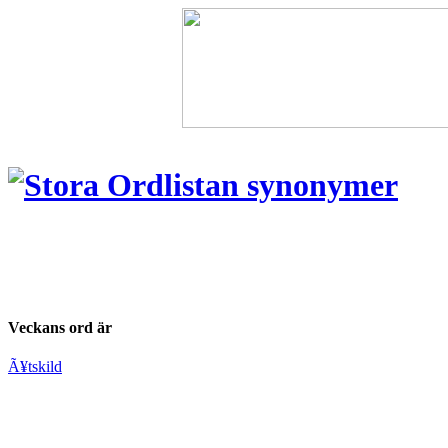
Veckans ord är
Ã¥tskild