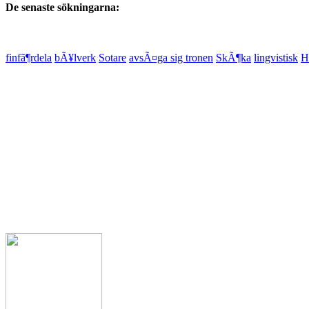
De senaste sökningarna:
finfã¶rdela
bÃ¥lverk
Sotare
avsÃ¤ga sig tronen
SkÃ¶ka
lingvistisk
H