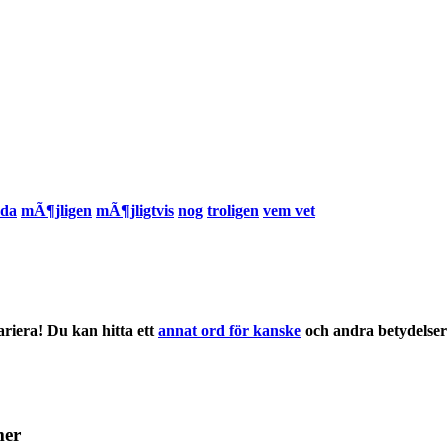
da
mÃ¶jligen
mÃ¶jligtvis
nog
troligen
vem vet
riera! Du kan hitta ett
annat ord för kanske
och andra
betydelser
mer