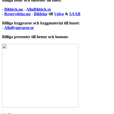
Billiga delar och tillbehör till bilen:
-
Bildäck.nu
-
AllaBildäck.se
-
Reservdelar.nu
-
Bildelar
till
Volvo
&
SAAB
Billiga byggvaror och byggmaterial till huset:
-
AllaByggvaror.se
Billiga presenter till henne och honom: