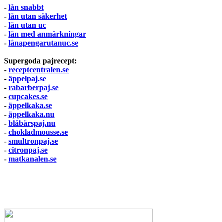
-
lån snabbt
-
lån utan säkerhet
-
lån utan uc
-
lån med anmärkningar
-
lånapengarutanuc.se
Supergoda pajrecept:
-
receptcentralen.se
-
äppelpaj.se
-
rabarberpaj.se
-
cupcakes.se
-
äppelkaka.se
-
äppelkaka.nu
-
blåbärspaj.nu
-
chokladmousse.se
-
smultronpaj.se
-
citronpaj.se
-
matkanalen.se