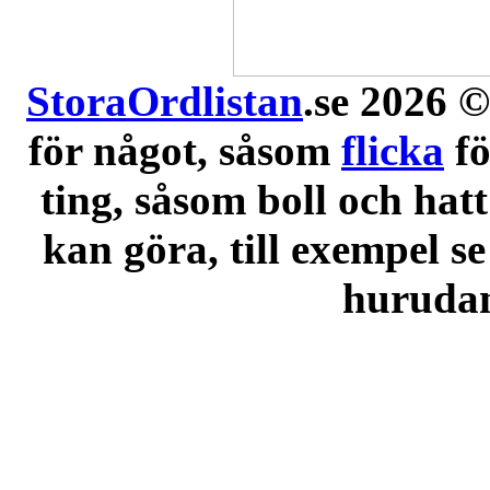
StoraOrdlistan
.se 2026 ©
för något, såsom
flicka
f
ting, såsom boll och hatt
kan göra, till exempel se
hurudana