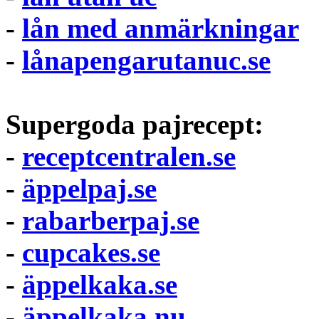
-
lån med anmärkningar
-
lånapengarutanuc.se
Supergoda pajrecept:
-
receptcentralen.se
-
äppelpaj.se
-
rabarberpaj.se
-
cupcakes.se
-
äppelkaka.se
-
äppelkaka.nu