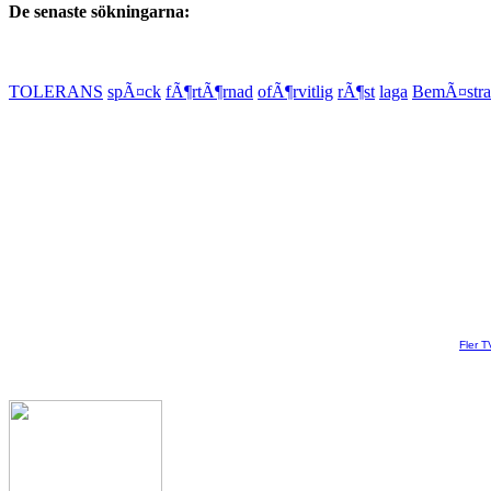
De senaste sökningarna:
TOLERANS
spÃ¤ck
fÃ¶rtÃ¶rnad
ofÃ¶rvitlig
rÃ¶st
laga
BemÃ¤stra
Fler T