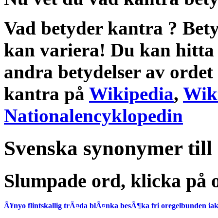
Vad betyder kantra
?
Bety
kan variera! Du kan hitta
andra
betydelser
av ordet
kantra
på
Wikipedia
,
Wik
Nationalencyklopedin
Svenska synonymer till
Slumpade ord, klicka på o
Ã¥nyo
flintskallig
trÃ¤da
blÃ¤nka
besÃ¶ka
fri
oregelbunden
iak