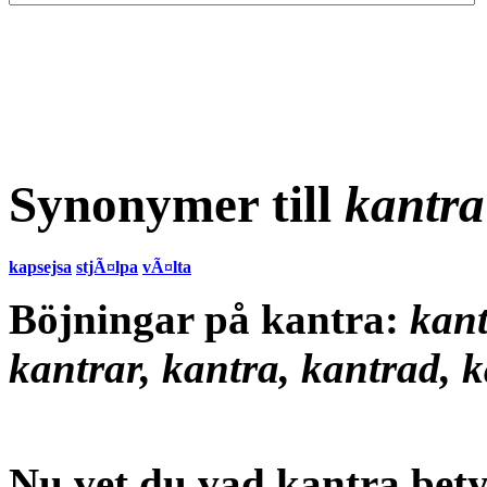
Synonymer till
kantra
kapsejsa
stjÃ¤lpa
vÃ¤lta
Böjningar på kantra:
kant
kantrar, kantra, kantrad, 
Nu vet du vad
kantra bet