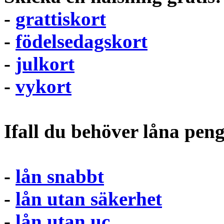
-
grattiskort
-
födelsedagskort
-
julkort
-
vykort
Ifall du behöver låna pen
-
lån snabbt
-
lån utan säkerhet
-
lån utan uc