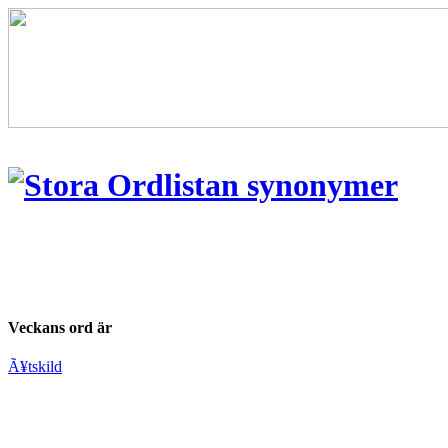
Veckans ord är
Ã¥tskild