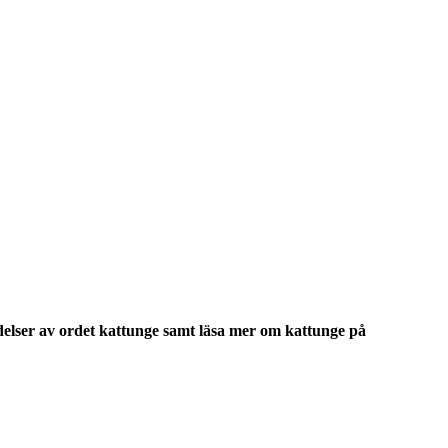
delser
av ordet
kattunge
samt läsa mer om
kattunge
på