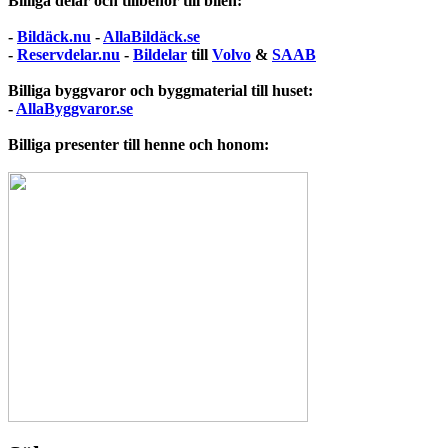
Billiga delar och tillbehör till bilen:
-
Bildäck.nu
-
AllaBildäck.se
-
Reservdelar.nu
-
Bildelar
till
Volvo
&
SAAB
Billiga byggvaror och byggmaterial till huset:
-
AllaByggvaror.se
Billiga presenter till henne och honom: