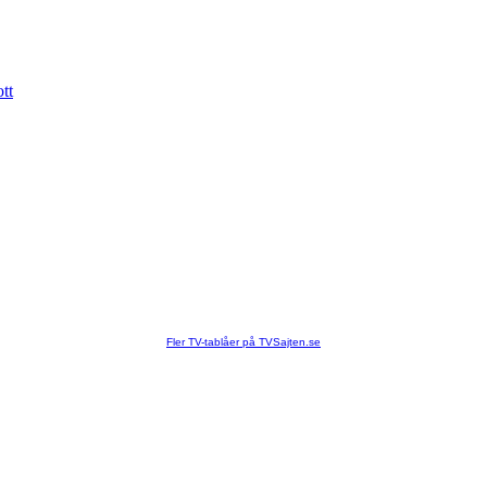
tt
Fler TV-tablåer på TVSajten.se