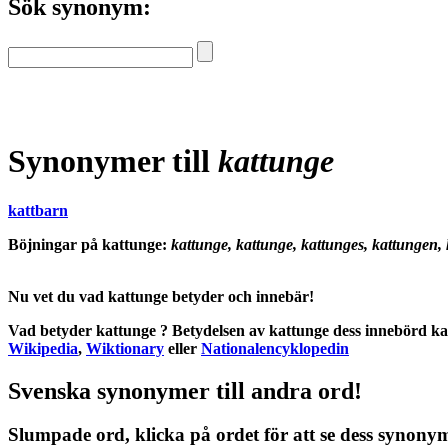
Sök synonym:
Synonymer till
kattunge
kattbarn
Böjningar på kattunge:
kattunge, kattunge, kattunges, kattungen,
Nu vet du vad
kattunge betyder
och
innebär
!
Vad betyder kattunge
?
Betydelsen
av
kattunge
dess
innebörd
kan
Wikipedia
,
Wiktionary
eller
Nationalencyklopedin
Svenska synonymer till andra ord!
Slumpade ord, klicka på ordet för att se dess synony